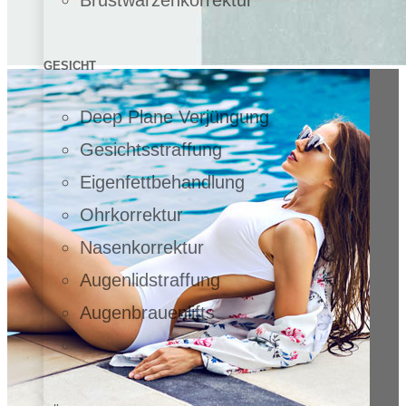
GESICHT
Deep Plane Verjüngung
Gesichtsstraffung
Eigenfettbehandlung
Ohrkorrektur
Nasenkorrektur
Augenlidstraffung
Augenbrauenlifts