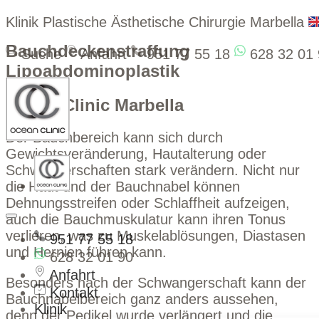
Klinik Plastische Ästhetische Chirurgie Marbella
Bauchdeckenstraffung
Suche
Anfahrt
951 77 55 18
628 32 01 
Lipoabdominoplastik
Ocean Clinic Marbella
Der Bauchbereich kann sich durch
Gewichtsveränderung, Hautalterung oder
Schwangerschaften stark verändern. Nicht nur
die Haut und der Bauchnabel können
Dehnungsstreifen oder Schlaffheit aufzeigen,
auch die Bauchmuskulatur kann ihren Tonus
verlieren, was zu Muskelablösungen, Diastasen
951 77 55 18
und Hernien führen kann.
628 32 01 90
Anfahrt
Besonders nach der Schwangerschaft kann der
Kontakt
Bauchnabelbereich ganz anders aussehen,
Klinik
denn der Pedikel wurde verlängert und die