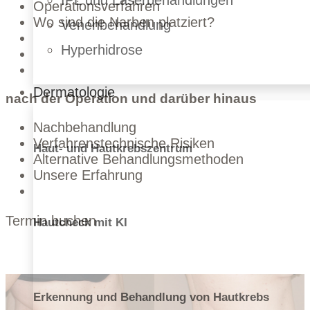
IPL und Laserbehandlungen
Operationsverfahren
Wo sind die Narben platziert?
Venenbehandlung
Hyperhidrose
Dermatologie
nach der Operation und darüber hinaus
Nachbehandlung
Verfahrenstechnische Risiken
Haut- und Hautkrebszentrum
Alternative Behandlungsmethoden
Unsere Erfahrung
Termin buchen
Hautcheck mit KI
Erkennung und Behandlung von Hautkrebs