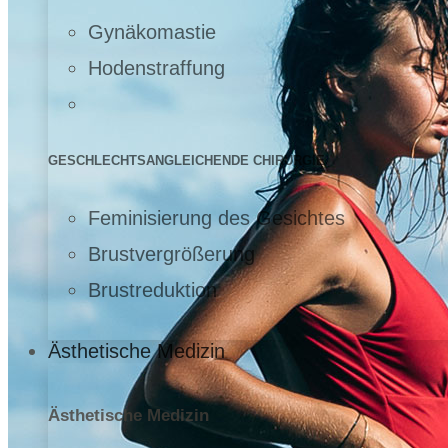
Gynäkomastie
Hodenstraffung
GESCHLECHTSANGLEICHENDE CHIRURGIE
Feminisierung des Gesichtes
Brustvergrößerung
Brustreduktion
Ästhetische Medizin
Ästhetische Medizin