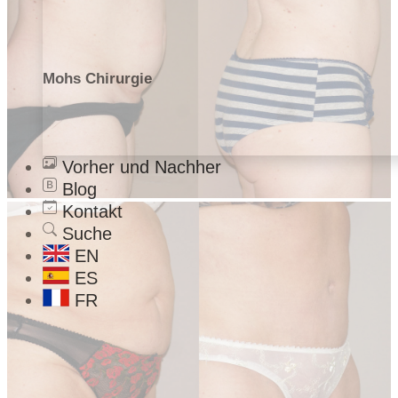
Mohs Chirurgie
Vorher und Nachher
Blog
Kontakt
Suche
EN
ES
FR