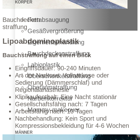
KÖRPER
Fettabsaugung
Bauchdecken
straffung
Gesäßvergrößerung
Lipoabdominoplastik
Eigenfettbehandlung
Bauchdeckenstraffung
Bauchstraffung auf einen Blick
Labioplastik
Eingriffsdauer: 90-240 Minuten
Art der Narkose: Vollnarkose oder
Oberschenkelstraffung
Sedierung (Dämmerschlaf) und
Oberarmstraffung
Regionalanästhesie
Klinikaufenthalt: Eine Nacht stationär
Narbenkorrektur
Gesellschaftsfähig nach: 7 Tagen
Mommy-makeover
Arbeitsfähig nach: 10 Tagen
Nachbehandlung: Kein Sport und
Kompressionsbekleidung für 4-6 Wochen
MÄNNER