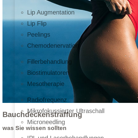
Lip Augmentation
Lip Flip
Peelings
Chemodenervation
Fillerbehandlung
Biostimulatoren
Mesotherapie
Radiofrequenz
Mikrofokussierter Ultraschall
Bauchdeckenstraffung
Microneedling
was Sie wissen sollten