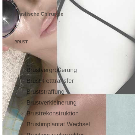
Plastische Chirurgie
BRUST
Brustvergrößerung
Brust Fetttransfer
Bruststraffung
Brustverkleinerung
Brustrekonstruktion
Brustimplantat Wechsel
Brustwarzenkorrektur