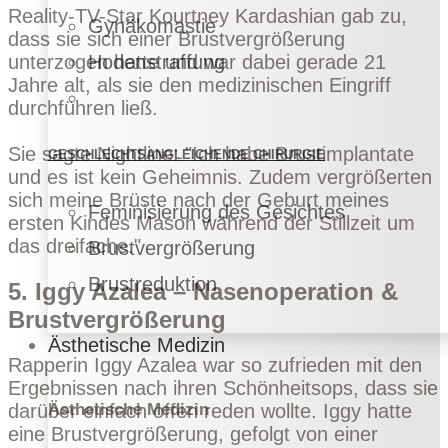
Reality-TV-Star Kourtney Kardashian gab zu,
Gynäkomastie
dass sie sich einer Brustvergrößerung
unterzogen hatte und war dabei gerade 21
Hodenstraffung
Jahre alt, als sie den medizinischen Eingriff
durchführen ließ.
Sie sagte
Nightline
: "Ich habe Brustimplantate
GESCHLECHTSANGLEICHENDE CHIRURGIE
und es ist kein Geheimnis. Zudem vergrößerten
sich meine Brüste nach der Geburt meines
Feminisierung des Gesichtes
ersten Kindes Mason während der Stillzeit um
das dreifache."
Brustvergrößerung
Brustreduktion
5. Iggy Azalea – Nasenoperation &
Brustvergrößerung
Ästhetische Medizin
Rapperin Iggy Azalea war so zufrieden mit den
Ergebnissen nach ihren Schönheitsops, dass sie
darüber einfach offen reden wollte. Iggy hatte
Ästhetische Medizin
eine Brustvergrößerung, gefolgt von einer