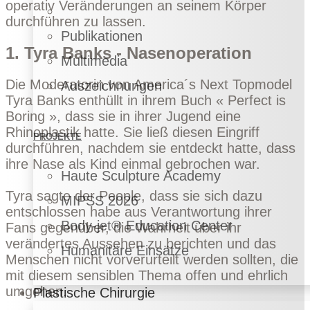
operativ Veränderungen an seinem Körper
durchführen zu lassen.
Publikationen
1. Tyra Banks - Nasenoperation
Multimedia
Die Moderatorin von America´s Next Topmodel
Auszeichnungen
Tyra Banks enthüllt in ihrem Buch « Perfect is
Boring », dass sie in ihrer Jugend eine
Rhinoplastik hatte. Sie ließ diesen Eingriff
PROJEKTE
durchführen, nachdem sie entdeckt hatte, dass
ihre Nase als Kind einmal gebrochen war.
Haute Sculpture Academy
Tyra sagte der
People
, dass sie sich dazu
MIPSS 2026
entschlossen habe aus Verantwortung ihrer
Body-jet® Education Center
Fans gegenüber, die Wahrheit über ihr
verändertes Aussehen zu berichten und das
Humanitäre Einsätze
Menschen nicht vorverurteilt werden sollten, die
mit diesem sensiblen Thema offen und ehrlich
umgehen.
Plastische Chirurgie