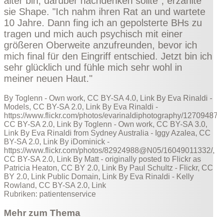
älter bin, darüber nachdenken sollte", erzählte
sie
Shape
. "Ich nahm ihren Rat an und wartete
10 Jahre. Dann fing ich an gepolsterte BHs zu
tragen und mich auch psychisch mit einer
größeren Oberweite anzufreunden, bevor ich
mich final für den Eingriff entschied. Jetzt bin ich
sehr glücklich und fühle mich sehr wohl in
meiner neuen Haut."
By Toglenn -
Own work
,
CC BY-SA 4.0
,
Link
By
Eva Rinaldi
-
Models
,
CC BY-SA 2.0
,
Link
By
Eva Rinaldi
-
https://www.flickr.com/photos/evarinaldiphotography/1270948
CC BY-SA 2.0
,
Link
By
Toglenn
-
Own work
,
CC BY-SA 3.0
,
Link
By
Eva Rinaldi
from Sydney Australia -
Iggy Azalea
,
CC
BY-SA 2.0
,
Link
By iDominick -
https://www.flickr.com/photos/82924988@N05/16049011332/
,
CC BY-SA 2.0
,
Link
By
Matt
- originally posted to
Flickr
as
Patricia Heaton
,
CC BY 2.0
,
Link
By
Paul Schultz
-
Flickr
,
CC
BY 2.0
,
Link
Public Domain,
Link
By
Eva Rinaldi
-
Kelly
Rowland
,
CC BY-SA 2.0
,
Link
Rubriken:
patientenservice
Mehr zum Thema