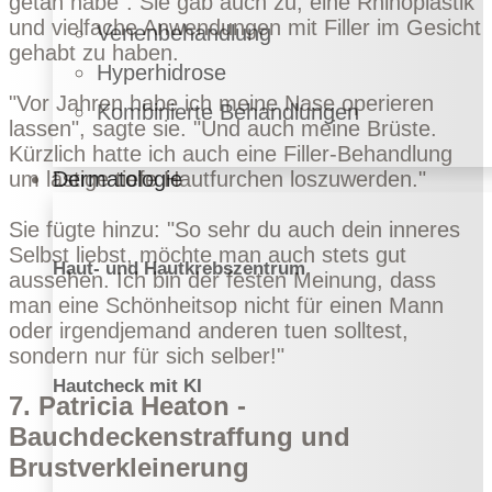
getan habe". Sie gab auch zu, eine Rhinoplastik
und vielfache Anwendungen mit Filler im Gesicht
Venenbehandlung
gehabt zu haben.
Hyperhidrose
"Vor Jahren habe ich meine Nase operieren
Kombinierte Behandlungen
lassen", sagte sie. "Und auch meine Brüste.
Kürzlich hatte ich auch eine Filler-Behandlung
Dermatologie
um lästige tiefe Hautfurchen loszuwerden."
Sie fügte hinzu: "So sehr du auch dein inneres
Selbst liebst, möchte man auch stets gut
Haut- und Hautkrebszentrum
aussehen. Ich bin der festen Meinung, dass
man eine Schönheitsop nicht für einen Mann
oder irgendjemand anderen tuen solltest,
sondern nur für sich selber!"
Hautcheck mit KI
7. Patricia Heaton -
Bauchdeckenstraffung und
Brustverkleinerung