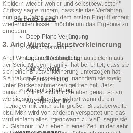
Kleidern wieder wohler und selbstbewusster."
Chrissy sagte zudem, dass sie das Verfahren
nun neun Jahre nach dem ersten Eingriff erneut
GESICHTSCHIRURGIE
wiederholen lassen möchte um das Ergebnis zu
erneuern.
Deep Plane Verjüngung
3. Ariel Winter - Brustverkleinerung
Gesichtsstraffung
Ariel Winter, die 17-jährige Schauspielerin aus
Eigenfettbehandlung
der Serie Modern Family, hat berichtet, dass sie
Ohrkorrektur
sich einer Brustverkleinerung unterzogen hat.
Sie traf die Entscheidung, nachdem sie stetig
Nasenkorrektur
unter Rückenschmerzen gelitten hat. Jetzt
Augenlidstraffung
danach fühlt es sich für Sie aber genau so an,
wie sie sein sollte. "Es ist hart wenn du ein
Augenbrauenlifts
Teenager mit einer sehr großen Brustoberweite
bist. Man wird von anderen verspottet und das
wird einfach alles irgendwann zu viel", sagte sie
zu
Glamour
. "Wir leben in einer Zeit, in der sehr
KÖRPERKONTURIERUNG