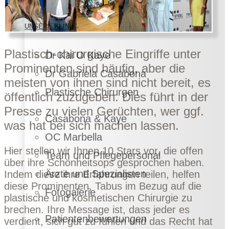
UNSERE KLINIK
Plastisch-chirurgische Eingriffe unter
Dr Kai O Kaye
Prominenten sind häufig, aber die
Dr Gabriela Casabona
meisten von ihnen sind nicht bereit, es
Plastische Chirurgen
öffentlich zuzugeben. Dies führt in der
Presse zu vielen Gerüchten, wer ggf.
Casabona & Kaye
was hat bei sich machen lassen.
OC Marbella
Hier stellen wir Ihnen 10 Stars vor, die offen
Team und Pflegepersonal
über ihre Schönheitsops gesprochen haben.
Ärzte und Spezialisten
Indem diese ihre Erfahrungen teilen, helfen
diese Prominenten, Tabus im Bezug auf die
Fotogalerie
plastische und kosmetischen Chirurgie zu
brechen. Ihre Message ist, dass jeder es
Patientenbewertungen
verdient, sich gut zu fühlen und das Recht hat