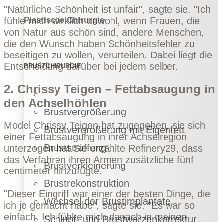
"Natürliche Schönheit ist unfair", sagte sie. "Ich
Plastische Chirurgie
fühle mich wirklich unwohl, wenn Frauen, die
von Natur aus schön sind, andere Menschen,
die den Wunsch haben Schönheitsfehler zu
beseitigen zu wollen, verurteilen. Dabei liegt die
Entscheidung darüber bei jedem selber.
BRUSTCHIRURGIE
2. Chrissy Teigen – Fettabsaugung in
den Achselhöhlen
Brustvergrößerung
Model Chrissy Teigen hat zugegeben, sie sich
Brustvergrößerung mit Eigenfett
einer Fettabsaugung in ihrer Achselregion
Bruststraffung
unterzogen hat.Sie erzählte
Refinery29
, dass
das Verfahren ihren Armen zusätzliche fünf
Brustverkleinerung
centimeter hinzufügte.
Brustrekonstruktion
"Dieser Eingriff war einer der besten Dinge, die
Wechsel der Brustimplantate
ich je gemacht habe", sagte sie. "Es war so
einfach. Ich fühlte mich danach in meinen
Schlupf- und Brustwarzenkorrektur