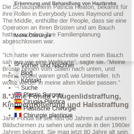
Erkennung und Behandlung von Hautkrebs
Die Schauspielerin Patricia Heaton, bekannt für
ihre Rollen in Everybody Loves Raymond und
The Middle, enthüllte der
People
, dass sie eine
Operation an ihren Brüsten und am Bauch
hatte, nachdem ihre Familienplanung
Mohs Chirurgie
abgeschlossen war.
"Ich hatte vier Kaiserschnitte und mein Bauch
sah aus wie eine Weltkarte", sagte sie. "Meine
Vorher und Nachher
Brüste hingen vom Stillen nach unten, und
Blog
meine Nippel waren groß wie Unterteller. Ich
Kontakt
wollte wieder in meine alten Kleider passen."
Suche
Plastic Surgery
8. Jane Fonda - Augenlidstraffung,
Cirugía Plástica
Kinnvergrößerung und Halsstraffung
Plastische Chirurgie
Chirurgie plastique
Jane Fonda ist seit fast 50 Jahren auf unseren
Bildschirmen zu sehen und wurde in den 1960er
Jahren bekannt. Sie mag jetzt 80 Jahre alt sein,