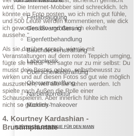
viel von dem was du tust, lächerlich gemacht
wird. Die Internet-Mobber sind schrecklich. Ich
könnte ein Foto posten, wo ich mich gut fühle,
Fettabsaugung
und 500 Leute werden kommentieren, wie dick
ich geworden bin und dass ich ekelhaft
Gesäßvergrößerung
aussehe."
Eigenfettbehandlung
Als sie darüber sprach, wie sie mit
Bauchdeckenstraffung
Veranstaltungen auf dem roten Teppich umging,
Labioplastik
fügte sie hinzu: "Ich sagte nur zu mir selbst: Du
musst dein Bestes geben, selbstbewusst zu
Oberschenkelstraffung
wirken und auf diesen Fotos so gut wie möglich
Oberarmstraffung
auszusehen, weil alle sie sehen werden. Ich
spielte nach Außen die Rolle einer
Narbenkorrektur
Schauspielerin. Aber innerlich fühlte ich mich
Mommy-makeover
nicht so glücklich."
4. Kourtney Kardashian -
Brustimplantate
PLASTISCHE CHIRURGIE FÜR DEN MANN