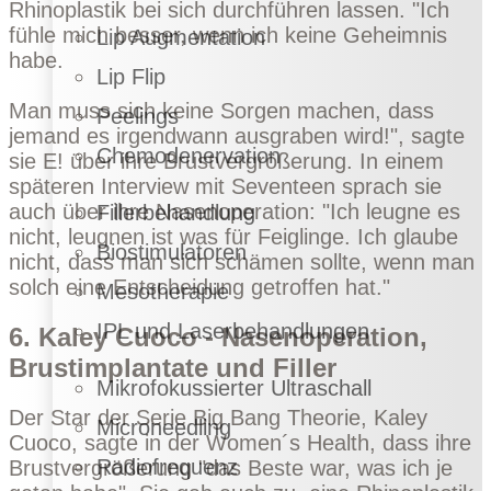
Rhinoplastik bei sich durchführen lassen. "Ich
fühle mich besser, wenn ich keine Geheimnis
Lip Augmentation
habe.
Lip Flip
Man muss sich keine Sorgen machen, dass
Peelings
jemand es irgendwann ausgraben wird!", sagte
Chemodenervation
sie
E!
über ihre Brustvergrößerung. In einem
späteren Interview mit
Seventeen
sprach sie
auch über ihre Nasenoperation: "Ich leugne es
Fillerbehandlung
nicht, leugnen ist was für Feiglinge. Ich glaube
Biostimulatoren
nicht, dass man sich schämen sollte, wenn man
solch eine Entscheidung getroffen hat."
Mesotherapie
IPL und Laserbehandlungen
6. Kaley Cuoco - Nasenoperation,
Brustimplantate und Filler
Mikrofokussierter Ultraschall
Der Star der Serie Big Bang Theorie, Kaley
Microneedling
Cuoco, sagte in der
Women´s Health
, dass ihre
Radiofrequenz
Brustvergrößerung "das Beste war, was ich je