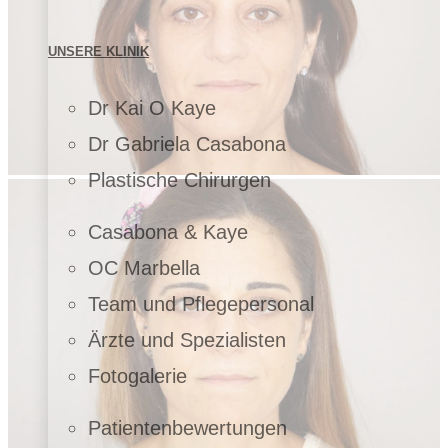
UNSERE KLINIK
Dr Kai O Kaye
Dr Gabriela Casabona
Plastische Chirurgen
Casabona & Kaye
OC Marbella
Team und Pflegepersonal
Ärzte und Spezialisten
Fotogalerie
Patientenbewertungen