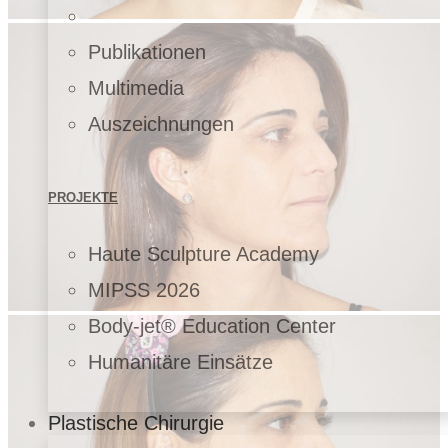
Publikationen
Multimedia
Auszeichnungen
PROJEKTE
Haute Sculpture Academy
MIPSS 2026
Body-jet® Education Center
Humanitäre Einsätze
Plastische Chirurgie