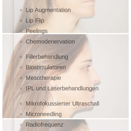
Lip Augmentation
Lip Flip
Peelings
Chemodenervation
Fillerbehandlung
Biostimulatoren
Mesotherapie
IPL und Laserbehandlungen
Mikrofokussierter Ultraschall
Microneedling
Radiofrequenz