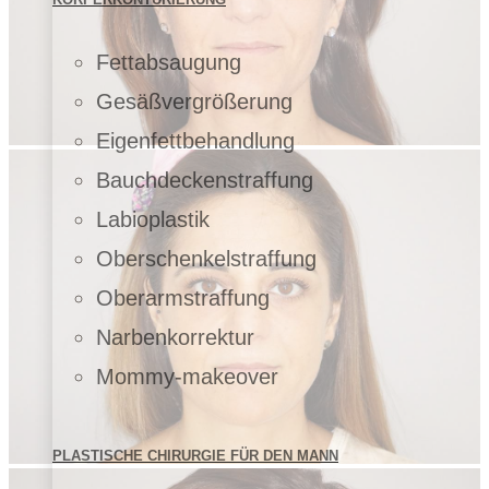
Fettabsaugung
Gesäßvergrößerung
Eigenfettbehandlung
Bauchdeckenstraffung
Labioplastik
Oberschenkelstraffung
Oberarmstraffung
Narbenkorrektur
Mommy-makeover
PLASTISCHE CHIRURGIE FÜR DEN MANN