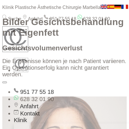
Klinik Plastische Ästhetische Chirurgie Marbella
Suche
Anfahrt
951 77 55 18
628 32 01 90
Bilder Gesichtsbehandlung
mit Eigenfett
Gesichtsvolumenverlust
Die Ergebnisse können je nach Patient variieren.
Ein Operationserfolg kann nicht garantiert
werden.
951 77 55 18
628 32 01 90
Anfahrt
Kontakt
Klinik