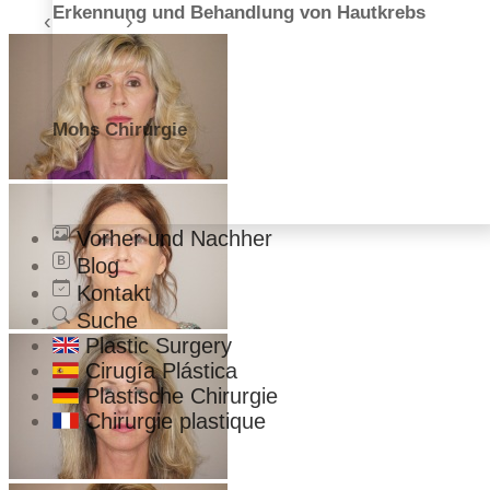
Erkennung und Behandlung von Hautkrebs
Mohs Chirurgie
Vorher und Nachher
Blog
Kontakt
Suche
Plastic Surgery
Cirugía Plástica
Plastische Chirurgie
Chirurgie plastique