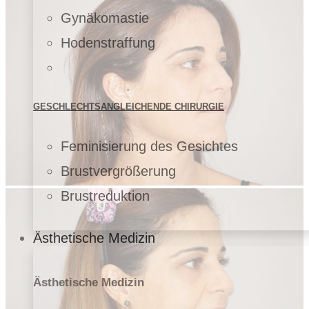
Gynäkomastie
Hodenstraffung
GESCHLECHTSANGLEICHENDE CHIRURGIE
Feminisierung des Gesichtes
Brustvergrößerung
Brustreduktion
Ästhetische Medizin
Ästhetische Medizin