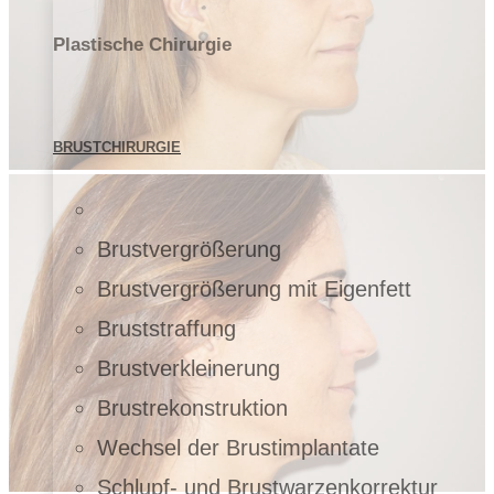
Plastische Chirurgie
BRUSTCHIRURGIE
Brustvergrößerung
Brustvergrößerung mit Eigenfett
Bruststraffung
Brustverkleinerung
Brustrekonstruktion
Wechsel der Brustimplantate
Schlupf- und Brustwarzenkorrektur