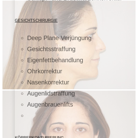
GESICHTSCHIRURGIE
Deep Plane Verjüngung
Gesichtsstraffung
Eigenfettbehandlung
Ohrkorrektur
Nasenkorrektur
Augenlidstraffung
Augenbrauenlifts
KÖRPERKONTURIERUNG