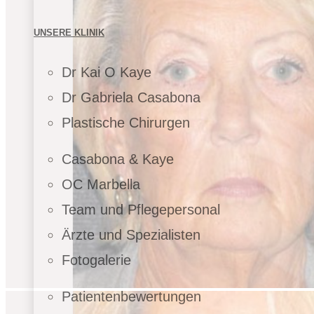
UNSERE KLINIK
Dr Kai O Kaye
Dr Gabriela Casabona
Plastische Chirurgen
Casabona & Kaye
OC Marbella
Team und Pflegepersonal
Ärzte und Spezialisten
Fotogalerie
Patientenbewertungen