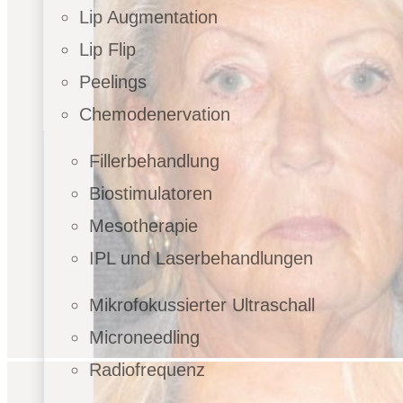
Lip Augmentation
Lip Flip
Peelings
Chemodenervation
Fillerbehandlung
Biostimulatoren
Mesotherapie
IPL und Laserbehandlungen
Mikrofokussierter Ultraschall
Microneedling
Radiofrequenz