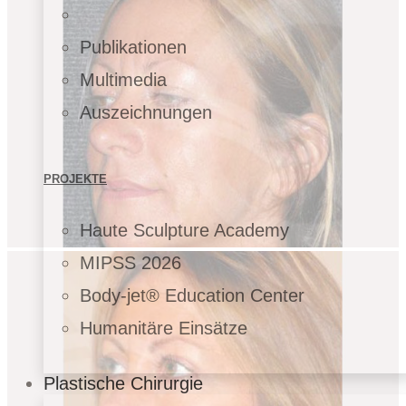
Publikationen
Multimedia
Auszeichnungen
PROJEKTE
Haute Sculpture Academy
MIPSS 2026
Body-jet® Education Center
Humanitäre Einsätze
Plastische Chirurgie