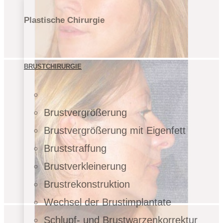
Plastische Chirurgie
BRUSTCHIRURGIE
Brustvergrößerung
Brustvergrößerung mit Eigenfett
Bruststraffung
Brustverkleinerung
Brustrekonstruktion
Wechsel der Brustimplantate
Schlupf- und Brustwarzenkorrektur