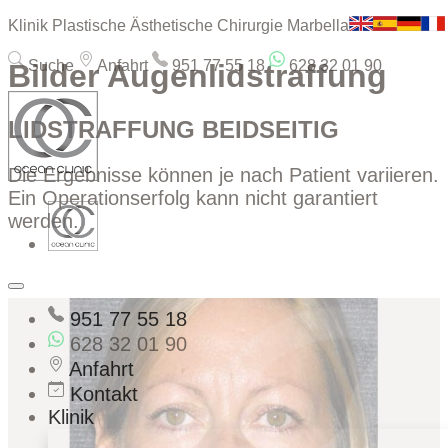
Klinik Plastische Ästhetische Chirurgie Marbella
Suche
Anfahrt
951 77 55 18
628 32 01 90
Bilder Augenlidstraffung
LIDSTRAFFUNG BEIDSEITIG
Die Ergebnisse können je nach Patient variieren.
Ein Operationserfolg kann nicht garantiert
werden.
951 77 55 18
628 32 01 90
Anfahrt
Kontakt
Klinik