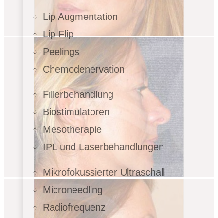
Lip Augmentation
Lip Flip
Peelings
Chemodenervation
Fillerbehandlung
Biostimulatoren
Mesotherapie
IPL und Laserbehandlungen
Mikrofokussierter Ultraschall
Microneedling
Radiofrequenz