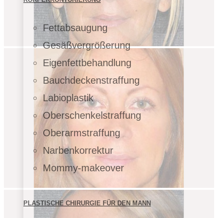
Fettabsaugung
Gesäßvergrößerung
Eigenfettbehandlung
Bauchdeckenstraffung
Labioplastik
Oberschenkelstraffung
Oberarmstraffung
Narbenkorrektur
Mommy-makeover
PLASTISCHE CHIRURGIE FÜR DEN MANN