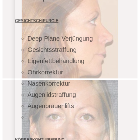
GESICHTSCHIRURGIE
Deep Plane Verjüngung
Gesichtsstraffung
Eigenfettbehandlung
Ohrkorrektur
Nasenkorrektur
Augenlidstraffung
Augenbrauenlifts
KÖRPERKONTURIERUNG