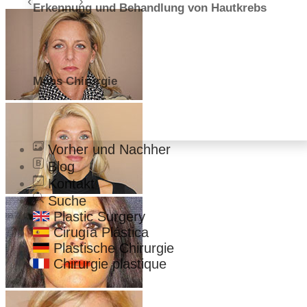
Erkennung und Behandlung von Hautkrebs
Mohs Chirurgie
Vorher und Nachher
Blog
Kontakt
Suche
Plastic Surgery
Cirugía Plástica
Plastische Chirurgie
Chirurgie plastique