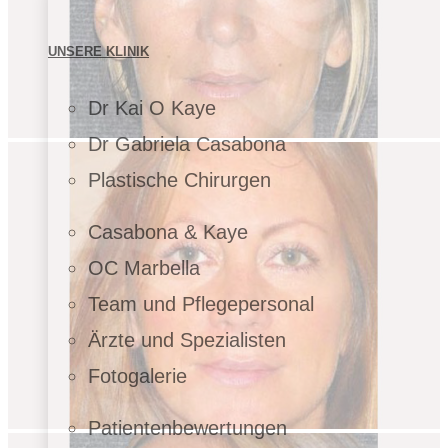
UNSERE KLINIK
Dr Kai O Kaye
Dr Gabriela Casabona
Plastische Chirurgen
Casabona & Kaye
OC Marbella
Team und Pflegepersonal
Ärzte und Spezialisten
Fotogalerie
Patientenbewertungen