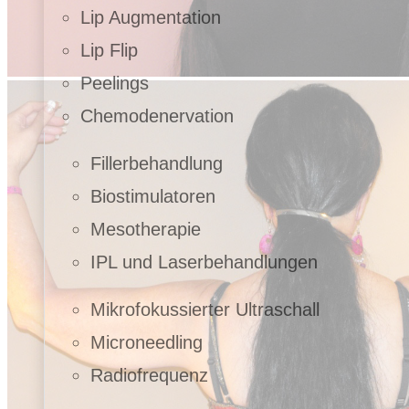
Lip Augmentation
Lip Flip
Peelings
Chemodenervation
Fillerbehandlung
Biostimulatoren
Mesotherapie
IPL und Laserbehandlungen
Mikrofokussierter Ultraschall
Microneedling
Radiofrequenz