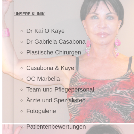
UNSERE KLINIK
Dr Kai O Kaye
Dr Gabriela Casabona
Plastische Chirurgen
Casabona & Kaye
OC Marbella
Team und Pflegepersonal
Ärzte und Spezialisten
Fotogalerie
Patientenbewertungen