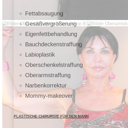
Fettabsaugung
Gesäßvergrößerung
Eigenfettbehandlung
Bauchdeckenstraffung
Labioplastik
Oberschenkelstraffung
Oberarmstraffung
Narbenkorrektur
Mommy-makeover
PLASTISCHE CHIRURGIE FÜR DEN MANN