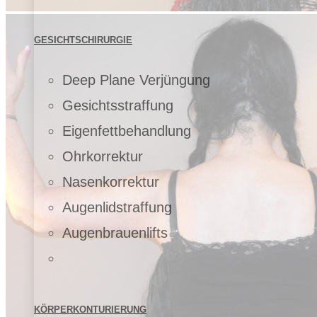
GESICHTSCHIRURGIE
Deep Plane Verjüngung
Gesichtsstraffung
Eigenfettbehandlung
Ohrkorrektur
Nasenkorrektur
Augenlidstraffung
Augenbrauenlifts
KÖRPERKONTURIERUNG