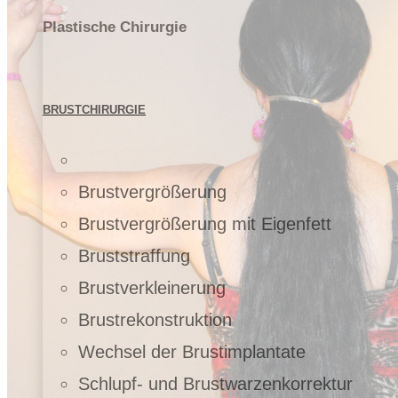
Plastische Chirurgie
BRUSTCHIRURGIE
Brustvergrößerung
Brustvergrößerung mit Eigenfett
Bruststraffung
Brustverkleinerung
Brustrekonstruktion
Wechsel der Brustimplantate
Schlupf- und Brustwarzenkorrektur