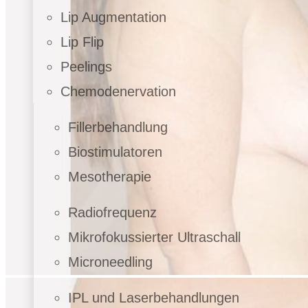
Lip Augmentation
Lip Flip
Peelings
Chemodenervation
Fillerbehandlung
Biostimulatoren
Mesotherapie
Radiofrequenz
Mikrofokussierter Ultraschall
Microneedling
IPL und Laserbehandlungen