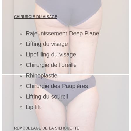
CHIRURGIE DU VISAGE
Rajeunissement Deep Plane
Lifting du visage
Lipofilling du visage
Chirurgie de l’oreille
Rhinoplastie
Chirurgie des Paupières
Lifting du sourcil
Lip lift
REMODELAGE DE LA SILHOUETTE