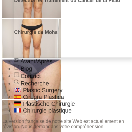
Détection et Traitement du Cancer de la Peau
Chirurgie de Mohs
Avant/Après
Blog
Contact
Recherche
Plastic Surgery
Cirugía Plástica
Plastische Chirurgie
Chirurgie plastique
La version française de notre site Web est actuellement en
révision. Nous demandons votre compréhension.