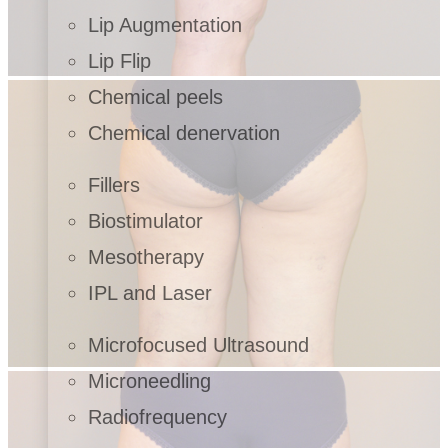
Lip Augmentation
Lip Flip
Chemical peels
Chemical denervation
Fillers
Biostimulator
Mesotherapy
IPL and Laser
Microfocused Ultrasound
Microneedling
Radiofrequency