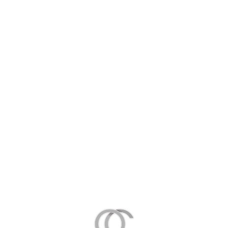
Chemical denervation
Traitement cicatrices