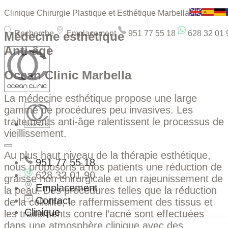
Clinique Chirurgie Plastique et Esthétique Marbella
Recherche
Emplacement
951 77 55 18
628 32 01 
Médecine esthétique
Anti-âge
Ocean Clinic Marbella
La médecine esthétique propose une large
gamme de procédures peu invasives. Les
traitements anti-âge ralentissent le processus de
vieillissement.
Au plus haut niveau de la thérapie esthétique,
951 77 55 18
nous proposons à nos patients une réduction de
628 32 01 90
graisse non chirurgicale et un rajeunissement de
Emplacement
la peau. Des procédures telles que la réduction
Contact
de la cellulite, le raffermissement des tissus et
Clinique
les traitements contre l’acné sont effectuées
dans une atmosphère clinique avec des