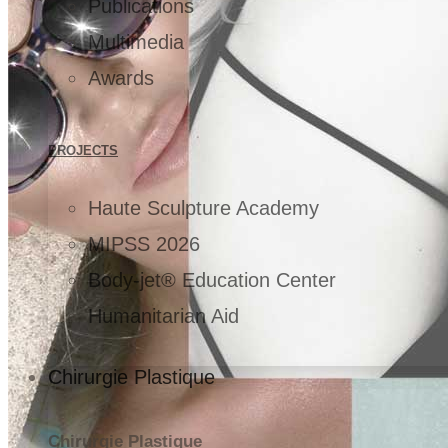
Publications
Multimedia
Awards
PROJECTS
Haute Sculpture Academy
MIPSS 2026
Body-jet® Education Center
Humanitarian Aid
Chirurgie Plastique
Chirurgie Plastique