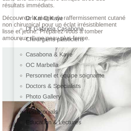
résultats immédiats.
Découvrez la magie du raffermissement cutané
Dr Kai O Kaye
non chirurgical pour un éclat irrésistiblement
Dr Gabriela Casabona
lisse et jeune. Préparez-vous à tomber
amoureux d’une peau plus ferme.
Chirurgiens plasticiens
Casabona & Kaye
OC Marbella
Personnel et équipe soignante
Doctors & Specialists
Photo Gallery
Testimonials
Education & Lectures