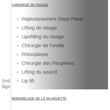
CHIRURGIE DU VISAGE
Rajeunissement Deep Plane
Lifting du visage
Lipofilling du visage
Chirurgie de l’oreille
Rhinoplastie
Chirurgie des Paupières
Lifting du sourcil
Anti
Lip lift
âge
REMODELAGE DE LA SILHOUETTE