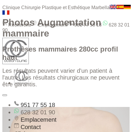
Clinique Chirurgie Plastique et Esthétique Marbella
Photos Augmentation
Recherche
Emplacement
951 77 55 18
628 32 01
90
mammaire
Prothèses mammaires 280cc profil
haut
Les résultats peuvent varier d'un patient à
l'autre. Les résultats chirurgicaux ne peuvent
être garantis.
951 77 55 18
628 32 01 90
Emplacement
Contact