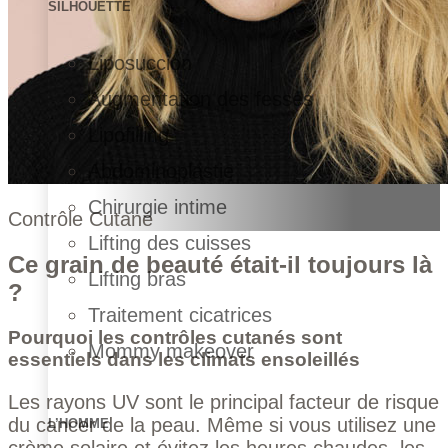
SILHOUETTE
Liposuccion
Augmentation des fesses
Lipofilling
Abdominoplastie
Chirurgie intime
Contrôle Cutané
Lifting des cuisses
Ce grain de beauté était-il toujours là
Lifting bras
?
Traitement cicatrices
Pourquoi les contrôles cutanés sont
Mommy makeover
essentiels dans les climats ensoleillés
Les rayons UV sont le principal facteur de risque
du cancer de la peau. Même si vous utilisez une
L’HOMME
crème solaire et évitez les heures chaudes, les