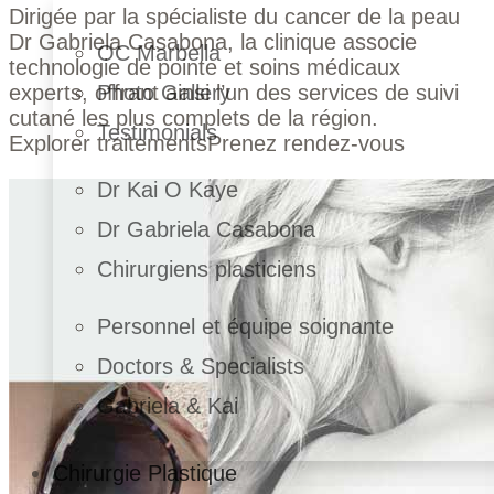
Dirigée par la spécialiste du cancer de la peau
Dr Gabriela Casabona, la clinique associe
OC Marbella
technologie de pointe et soins médicaux
experts, offrant ainsi l’un des services de suivi
Photo Gallery
cutané les plus complets de la région.
Testimonials
Explorer traitements
Prenez rendez-vous
Dr Kai O Kaye
Dr Gabriela Casabona
Chirurgiens plasticiens
Personnel et équipe soignante
Doctors & Specialists
Gabriela & Kai
Chirurgie Plastique