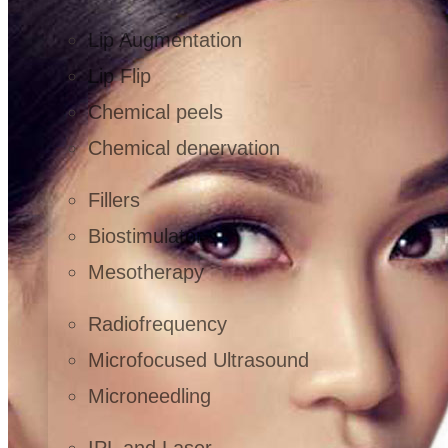
Lip Augmentation
Lip Flip
Chemical peels
Chemical denervation
Fillers
Biostimulator
Mesotherapy
Radiofrequency
Microfocused Ultrasound
Microneedling