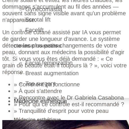
dommages s’accumulent au fil des années —
Gynecomastia
souvent sans signe visible avant qu’un problème
Scrotal lift
n’apparaisse.
Facelift
Un contrôle cutané assisté par IA vous permet
de garder une longueur d’avance. Le système
détecte les plus petits changements de votre
CHIRURGIE TRANSGENRE
peau, donnant aux médecins la possibilité d’agir
tôt. Si vous vous êtes déjà demandé : « Ce
Facial feminization
grain de beauté était-il toujours là ? », voici votre
réponse.
Breast augmentation
Top surgery
» Comment ça fonctionne
» À quoi s’attendre
» Rencontre avec le Dr Gabriela Casabona
Médecine esthétique
» Pour qui ce contrôle est-il recommandé ?
» Tranquillité d’esprit pour votre peau
Médecine esthétique