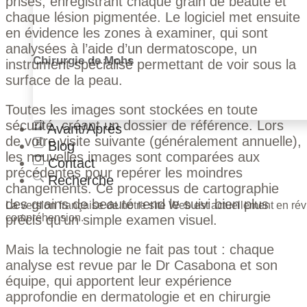
prises, enregistrant chaque grain de beauté et
chaque lésion pigmentée. Le logiciel met ensuite
en évidence les zones à examiner, qui sont
analysées à l’aide d’un dermatoscope, un
Chirurgie de Mohs
instrument spécialisé permettant de voir sous la
surface de la peau.
Toutes les images sont stockées en toute
sécurité, créant un dossier de référence. Lors
Avant/Après
de votre visite suivante (généralement annuelle),
Blog
les nouvelles images sont comparées aux
Contact
précédentes pour repérer les moindres
Recherche
changements. Ce processus de cartographie
des grains de beauté rend le suivi bien plus
La version française de notre site Web est actuellement en r
compréhension.
précis qu’un simple examen visuel.
Mais la technologie ne fait pas tout : chaque
analyse est revue par le Dr Casabona et son
équipe, qui apportent leur expérience
approfondie en dermatologie et en chirurgie