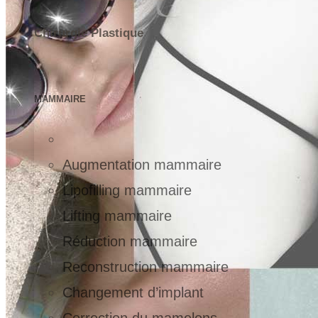
Chirurgie Plastique
MAMMAIRE
Augmentation mammaire
Lipofilling mammaire
Lifting mammaire
Réduction mammaire
Reconstruction mammaire
Changement d’implant
Correction du mamelons