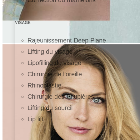
VISAGE
Rajeunissement Deep Plane
Lifting du visage
Lipofilling du visage
Chirurgie de l’oreille
Rhinoplastie
Chirurgie des Paupières
Lifting du sourcil
Lip lift