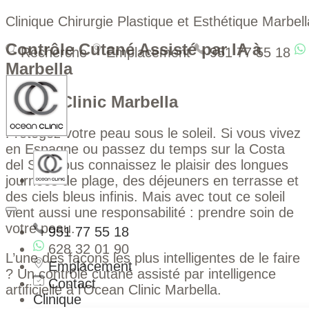
Clinique Chirurgie Plastique et Esthétique Marbell
Contrôle Cutané Assisté par IA à
Recherche
Emplacement
951 77 55 18
Marbella
Ocean Clinic Marbella
Protégez votre peau sous le soleil. Si vous vivez
en Espagne ou passez du temps sur la Costa
del Sol, vous connaissez le plaisir des longues
journées de plage, des déjeuners en terrasse et
des ciels bleus infinis. Mais avec tout ce soleil
vient aussi une responsabilité : prendre soin de
votre peau.
951 77 55 18
628 32 01 90
L’une des façons les plus intelligentes de le faire
Emplacement
? Un contrôle cutané assisté par intelligence
Contact
artificielle à l’Ocean Clinic Marbella.
Clinique