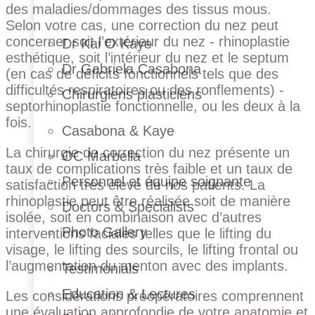
des maladies/dommages des tissus mous.
Selon votre cas, une correction du nez peut
concerner soit l’extérieur du nez - rhinoplastie
Dr Kai O Kaye
esthétique, soit l’intérieur du nez et le septum
Dr Gabriela Casabona
(en cas de déficits fonctionnels tels que des
difficultés respiratoires ou des ronflements) -
Chirurgiens plasticiens
septorhinoplastie fonctionnelle, ou les deux à la
fois.
Casabona & Kaye
La chirurgie de correction du nez présente un
OC Marbella
taux de complications très faible et un taux de
Personnel et équipe soignante
satisfaction très élevé de nos patients. La
rhinoplastie peut être réalisée soit de manière
Doctors & Specialists
isolée, soit en combinaison avec d’autres
Photo Gallery
interventions faciales telles que le lifting du
visage, le lifting des sourcils, le lifting frontal ou
l’augmentation du menton avec des implants.
Testimonials
Education & Lectures
Les considérations préopératoires comprennent
une évaluation approfondie de votre anatomie et