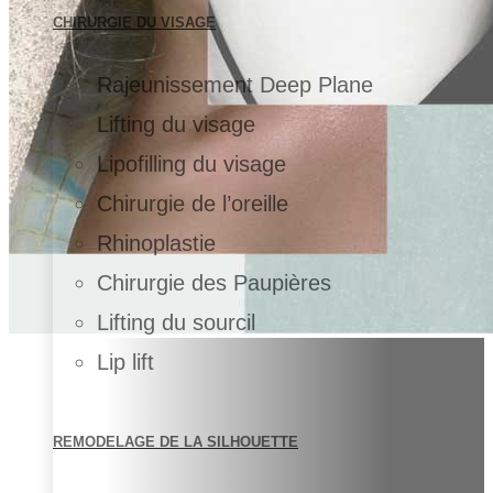
CHIRURGIE DU VISAGE
Rajeunissement Deep Plane
Lifting du visage
Lipofilling du visage
Chirurgie de l’oreille
Rhinoplastie
Chirurgie des Paupières
Lifting du sourcil
Lip lift
REMODELAGE DE LA SILHOUETTE