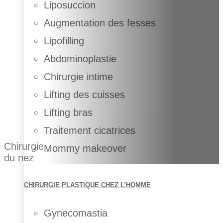
Liposuccion
Augmentation des fesses
Lipofilling
Abdominoplastie
Chirurgie intime
Lifting des cuisses
Lifting bras
Traitement cicatrices
Chirurgie
Mommy makeover
du nez
CHIRURGIE PLASTIQUE CHEZ L’HOMME
Gynecomastia