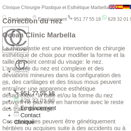
Clinique Chirurgie Plastique et Esthétique Marbella
Recherche
Emplacement
951 77 55 18
628 32 01 
Correction du nez
Ocean Clinic Marbella
La rhinoplastie est une intervention de chirurgie
esthétique de choix pour modifier la forme et la
taille du point central du visage: le nez.
L’anatomie du nez est complexe et des
Avant et Après
Avant et Après
Avant et Après
Avant et Après
Avant et Après
Avant et Après
déviations mineures dans la configuration des
Correction du nez
Correction du nez
Correction du nez
Correction du nez
Correction du nez
Correction du nez
os, des cartilages et des tissus mous peuvent
Rhinoplastie
Rhinoplastie
Rhinoplastie
Rhinoplastie
Rhinoplastie
Rhinoplastie
entraîner une apparence esthétique
Galerie de photos
Galerie de photos
Galerie de photos
Galerie de photos
Galerie de photos
Galerie de photos
951 77 55 18
désagréable; la taille et/ou la forme du nez
628 32 01 90
peuvent ne pas être en harmonie avec le reste
Emplacement
des traits du visage.
Contact
Ces anomalies peuvent être génétiquement
Clinique
héritées ou acquises suite à des accidents ou à