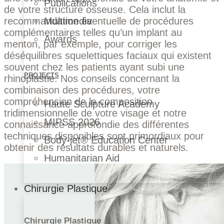
Publications
de votre structure osseuse. Cela inclut la
recommandation éventuelle de procédures
Multimedia
complémentaires telles qu’un implant au
Awards
menton, par exemple, pour corriger les
déséquilibres squelettiques faciaux qui existent
souvent chez les patients ayant subi une
PROJECTS
rhinoplastie. Nos conseils concernant la
combinaison des procédures, votre
compréhension de la composition
Haute Sculpture Academy
tridimensionnelle de votre visage et notre
MIPSS 2026
connaissance approfondie des différentes
techniques disponibles sont primordiaux pour
Body-jet® Education Center
obtenir des résultats durables et naturels.
Humanitarian Aid
Chirurgie Plastique
Chirurgie Plastique