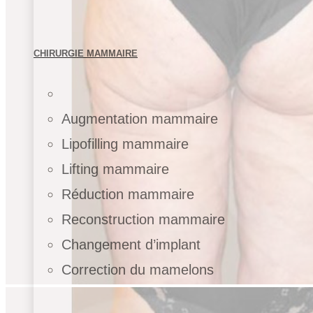
CHIRURGIE MAMMAIRE
Augmentation mammaire
Lipofilling mammaire
Lifting mammaire
Réduction mammaire
Reconstruction mammaire
Changement d’implant
Correction du mamelons