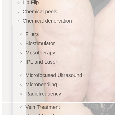
Lip Flip
Chemical peels
Chemical denervation
Fillers
Biostimulator
Mesotherapy
IPL and Laser
Microfocused Ultrasound
Microneedling
Radiofrequency
Vein Treatment