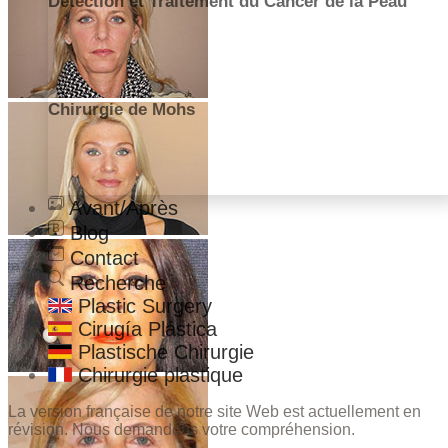
Détection et Traitement du Cancer de la Peau
Chirurgie de Mohs
Avant/Après
Blog
Contact
Recherche
Plastic Surgery
Cirugía Plástica
Plastische Chirurgie
Chirurgie plastique
La version française de notre site Web est actuellement en
révision. Nous demandons votre compréhension.