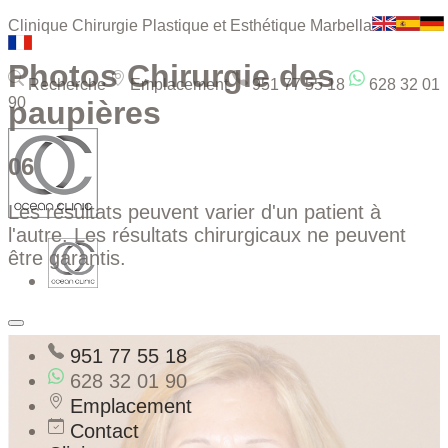
Clinique Chirurgie Plastique et Esthétique Marbella
Photos Chirurgie des
Recherche
Emplacement
951 77 55 18
628 32 01
90
paupières
06
Les résultats peuvent varier d'un patient à
l'autre. Les résultats chirurgicaux ne peuvent
être garantis.
951 77 55 18
628 32 01 90
Emplacement
Contact