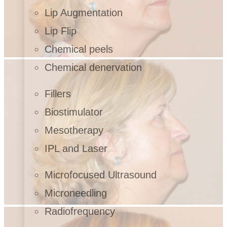
Lip Augmentation
Lip Flip
Chemical peels
Chemical denervation
Fillers
Biostimulator
Mesotherapy
IPL and Laser
Microfocused Ultrasound
Microneedling
Radiofrequency