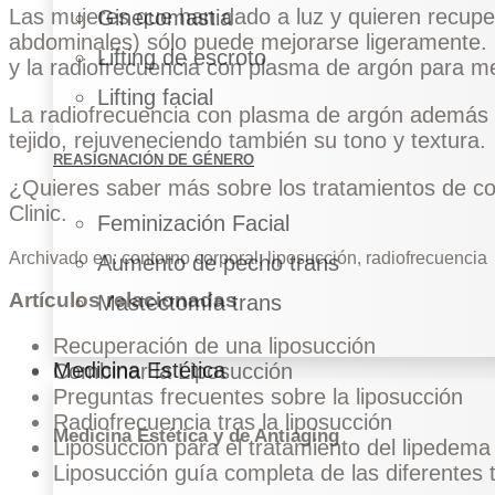
Las mujeres que han dado a luz y quieren recuper
Ginecomastia
abdominales) sólo puede mejorarse ligeramente. 
Lifting de escroto
y la radiofrecuencia con plasma de argón para mejo
Lifting facial
La radiofrecuencia con plasma de argón además s
tejido, rejuveneciendo también su tono y textura.
REASIGNACIÓN DE GÉNERO
¿Quieres saber más sobre los tratamientos de c
Clinic
.
Feminización Facial
Archivado en:
contorno corporal
,
liposucción
,
radiofrecuencia
Aumento de pecho trans
Artículos relacionadas
Mastectomía trans
Recuperación de una liposucción
Medicina Estética
Combinar la Liposucción
Preguntas frecuentes sobre la liposucción
Radiofrecuencia tras la liposucción
Medicina Estética y de Antiaging
Liposucción para el tratamiento del lipedema
Liposucción guía completa de las diferentes 