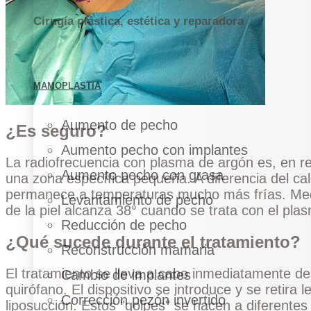
Cirugía plástica, estética y reparadora
MAMOPLASTIA
Aumento de pecho
¿Es seguro?
Aumento pecho con implantes
La radiofrecuencia con plasma de argón es, en re
Aumento pecho con grasa
una zona específica pequeña. A diferencia del cal
permanece a temperaturas mucho más frías. Medic
Levantamiento de pecho
de la piel alcanza 38° cuando se trata con el pla
Reducción de pecho
¿Qué sucede durante el tratamiento?
Reconstrucción mamaria
El tratamiento se lleva a cabo inmediatamente 
Cambio de implantes
quirófano. El dispositivo se introduce y se retir
Corrección pezón invertido
liposucción. Estos "golpes" se hacen a diferentes