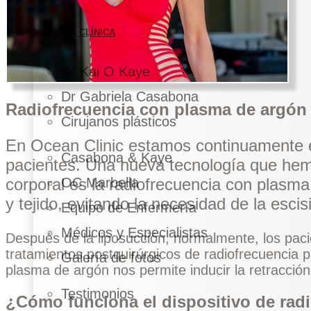
NUESTRA CLÍNICA
Dr Kai O Kaye
Dr Gabriela Casabona
Radiofrecuencia con plasma de argón
Cirujanos plásticos
En Ocean Clinic estamos continuamente e
Casabona & Kaye
pacientes. Una nueva tecnología que hem
corporal
es la
radiofrecuencia
con plasma d
OC Marbella
y tejido, evitando la necesidad de la escis
Equipo de Enfermería
Médicos y Especialistas
Después de la liposucción, normalmente, los paci
tratamientos postquirúrgicos de radiofrecuencia 
Galería de fotos
plasma de argón nos permite inducir la retracción d
Testimonios
¿Cómo funciona el dispositivo de rad