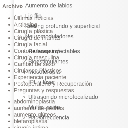
Aumento de labios
Archivo
Lip flip
Últimas noticias
Antiaging
Peeling profundo y superficial
Cirugía plástica
Neuromoduladores
Cirugía de mamas
Cirugía facial
Contorno corporal
Rellenos inyectables
Cirugía masculina
Bioestimulantes
Cambio de sexo
Cirujanos Plásticos
Mesoterapia
Experiencia paciente
IPL y láser
Postoperatorio y Recuperación
Preguntas y respuestas
Ultrasonido microfocalizado
abdominoplastia
Multipunción
aumento de pechos
aumento glúteos
Radiofrecuencia
blefaroplastia
cirugía íntima