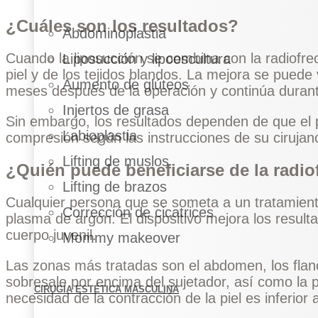
¿Cuáles son los resultados?
Abdominoplastia
Cuando la liposucción se combina con la radiofrec
Liposucción y lipoescultura
piel y de los tejidos blandos. La mejora se puede v
Aumento de glúteos
meses después de la operación y continúa duran
Injertos de grasa
Sin embargo, los resultados dependen de que el p
Labioplastia
compresión según las instrucciones de su cirujan
Lifting de muslos
¿Quién puede beneficiarse de la radi
Lifting de brazos
Cualquier persona que se someta a un tratamiento
Corrección de cicatrices
plasma de argón. El dispositivo mejora los resulta
cuerpo juvenil.
Mommy makeover
Las zonas más tratadas son el abdomen, los flancos
sobresale por encima del sujetador, así como la par
CIRUGÍA ESTÉTICA MASCULINA
necesidad de la contracción de la piel es inferior 