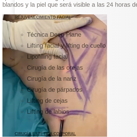
blandos y la piel que será visible a las 24 horas d
REJUVENECIMIENTO FACIAL
Técnica Deep Plane
Lifting facial y lifting de cuello
Lipofilling facial
Cirugía de las orejas
Cirugía de la nariz
Cirugía de párpados
Lifting de cejas
Lifting de labios
CIRUGÍA ESTÉTICA CORPORAL