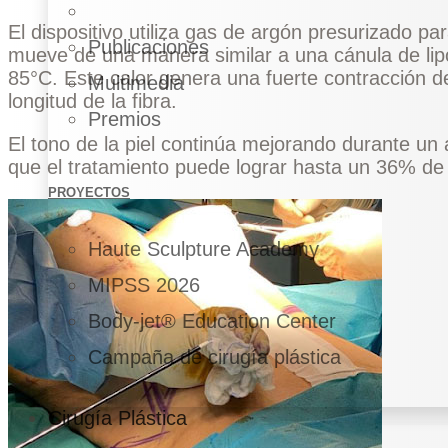
El dispositivo utiliza gas de argón presurizado p
Publicaciones
mueve de una manera similar a una cánula de lip
85°C. Este calor genera una fuerte contracción 
Multimedia
longitud de la fibra.
Premios
El tono de la piel continúa mejorando durante un
que el tratamiento puede lograr hasta un 36% de c
PROYECTOS
Haute Sculpture Academy
MIPSS 2026
Body-jet® Education Center
Campaña de cirugía plástica
Cirugía Plástica