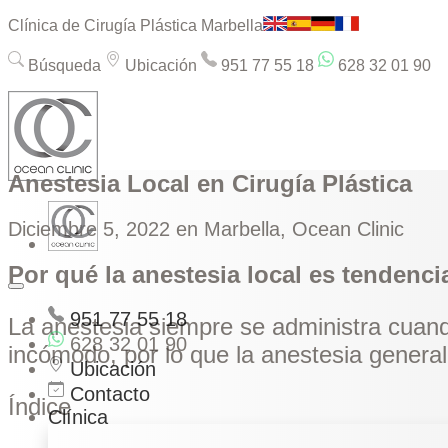
Clínica de Cirugía Plástica Marbella
Búsqueda
Ubicación
951 77 55 18
628 32 01 90
Anestesia Local en Cirugía Plástica
Diciembre 5, 2022
en Marbella, Ocean Clinic
Por qué la anestesia local es tendencia
951 77 55 18
La anestesia siempre se administra cuando
628 32 01 90
incómodo, por lo que la anestesia genera
Ubicación
Contacto
Índice
Clínica