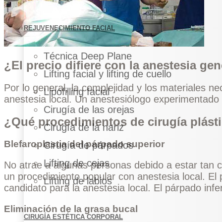
REJUVENECIMIENTO FACIAL
Técnica Deep Plane
¿El precio difiere con la anestesia gen
Lifting facial y lifting de cuello
Por lo general, la complejidad y los materiales 
Lipofilling facial
anestesia local. Un anestesiólogo experimentado d
Cirugía de las orejas
¿Qué procedimientos de cirugía plást
Cirugía de la nariz
Blefaroplastia del párpado superior
Cirugía de párpados
Lifting de cejas
No atrae a algunas personas debido a estar tan ce
un procedimiento popular con anestesia local. El 
Lifting de labios
candidato para la anestesia local. El párpado in
Eliminación de la grasa bucal
CIRUGÍA ESTÉTICA CORPORAL