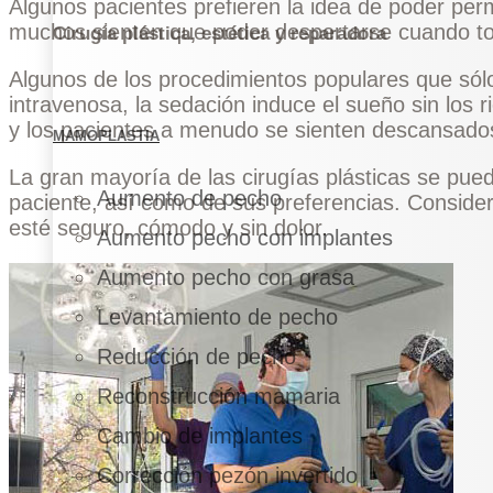
Algunos pacientes prefieren la idea de poder pe
muchos sienten que poder despertarse cuando to
Cirugía plástica, estética y reparadora
Algunos de los procedimientos populares que sólo
intravenosa, la sedación induce el sueño sin los
y los pacientes a menudo se sienten descansados de
MAMOPLASTIA
La gran mayoría de las cirugías plásticas se pued
Aumento de pecho
paciente, así como de sus preferencias. Considera
esté seguro, cómodo y sin dolor.
Aumento pecho con implantes
Aumento pecho con grasa
Levantamiento de pecho
Reducción de pecho
Reconstrucción mamaria
Cambio de implantes
Corrección pezón invertido