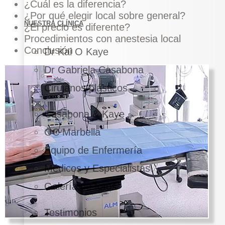
¿Cuál es la diferencia?
¿Por qué elegir local sobre general?
NUESTRA CLÍNICA
¿El precio es diferente?
Procedimientos con anestesia local
Conclusión
Dr Kai O Kaye
Dr Gabriela Casabona
Cirujanos plásticos
Casabona & Kaye
OC Marbella
Equipo de Enfermería
Médicos y Especialistas
Galería de fotos
Testimonios