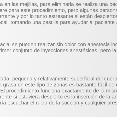
en las mejillas, para eliminarla se realiza una pe
uiere para este procedimiento, pero algunas person
rtante y por lo tanto estresante si están despiert
cal, tomando una pastilla para ayudar al paciente a
facial se pueden realizar sin dolor con anestesia lo
primer conjunto de inyecciones anestésicas, pero la
slada, pequeña y relativamente superficial del cuer
La grasa en este tipo de zonas es bastante fácil de
El procedimiento funciona exactamente de la mism
rente si estuviera despierto es la inserción de la a
ía escuchar el ruido de la succión y cualquier pres