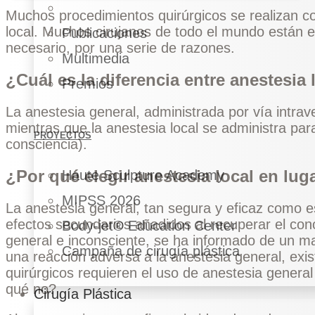
Muchos procedimientos quirúrgicos se realizan co
local. Muchos cirujanos de todo el mundo están 
Publicaciones
necesario, por una serie de razones.
Multimedia
¿Cuál es la diferencia entre anestesia 
Premios
La anestesia general, administrada por vía intrav
mientras que la anestesia local se administra par
PROYECTOS
consciencia).
¿Por qué elegir anestesia local en lug
Haute Sculpture Academy
MIPSS 2026
La anestesia general, tan segura y eficaz como es
efectos secundarios añadidos al recuperar el co
Body-jet® Education Center
general e inconsciente, se ha informado de un m
Campaña de cirugía plástica
una reacción adversa a la anestesia general, exi
quirúrgicos requieren el uso de anestesia general 
qué no?
Cirugía Plástica