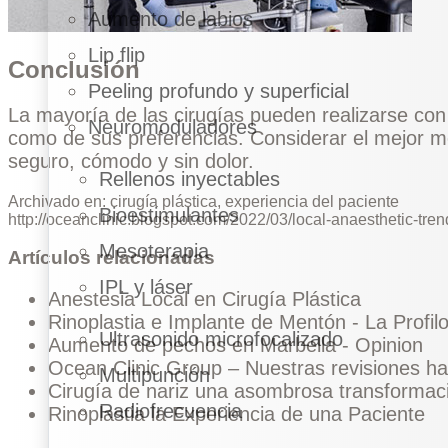
Aumento de labios
Lip flip
Conclusión
Peeling profundo y superficial
La mayoría de las cirugías pueden realizarse con 
Neuromoduladores
como de sus preferencias. Considerar el mejor mét
seguro, cómodo y sin dolor.
Rellenos inyectables
Archivado en:
cirugía plástica
,
experiencia del paciente
Bioestimulantes
http://oceanclinic.blogspot.com/2022/03/local-anaesthetic-trend
Mesoterapia
Artículos relacionadas
IPL y láser
Anestesia Local en Cirugía Plástica
Rinoplastia e Implante de Mentón - La Profilo
Ultrasonido microfocalizado
Aumento de pechos en Marbella - Opinion
Ocean Clinic Group – Nuestras revisiones h
Multipunción
Cirugía de nariz una asombrosa transformac
Radiofrecuencia
Rinoplastia la Experiencia de una Paciente