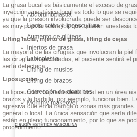
La grasa bucal es básicamente el exceso de grasa 
inyección anestésica local es todo lo que se req
Abdominoplastia
ya que la presión involucrada puede ser desconce
Liposucción y lipoescultura
es muy popular entre los que quieren anestesia lo
Aumento de glúteos
Lifting facial, injerto de grasa, lifting de cejas
Injertos de grasa
La mayoría de las cirugías que involucran la piel 
Labioplastia
las cirugías mencionadas, el paciente sentirá el 
sería detectada.
Lifting de muslos
Liposucción
Lifting de brazos
Corrección de cicatrices
La liposucción bajo anestesia local en un área ai
brazos y la barbilla, por ejemplo, funciona bien. 
Mommy makeover
agresiva que en la barriga o zonas más grandes. 
general o local. La única sensación que sería dife
están en pleno funcionamiento, por lo que se podr
CIRUGÍA ESTÉTICA MASCULINA
procedimiento.