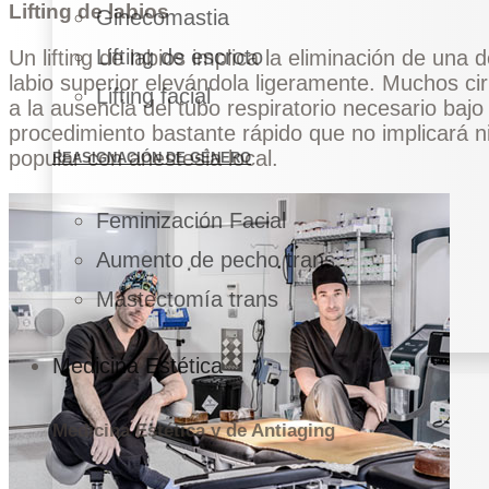
Lifting de labios
Ginecomastia
Lifting de escroto
Un lifting de labios implica la eliminación de una de
labio superior elevándola ligeramente. Muchos cir
Lifting facial
a la ausencia del tubo respiratorio necesario bajo
procedimiento bastante rápido que no implicará 
popular con anestesia local.
REASIGNACIÓN DE GÉNERO
Feminización Facial
Aumento de pecho trans
Mastectomía trans
Medicina Estética
Medicina Estética y de Antiaging