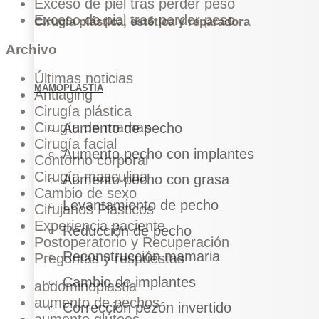
Exceso de piel tras perder peso
Exceso de piel tras perder peso
Cirugía plástica, estética y reparadora
Archivo
Últimas noticias
MAMOPLASTIA
Antiaging
Cirugía plástica
Cirugía de mamas
Aumento de pecho
Cirugía facial
Aumento pecho con implantes
Contorno corporal
Cirugía masculina
Aumento pecho con grasa
Cambio de sexo
Levantamiento de pecho
Cirujanos Plásticos
Experiencia paciente
Reducción de pecho
Postoperatorio y Recuperación
Reconstrucción mamaria
Preguntas y respuestas
Cambio de implantes
abdominoplastia
aumento de pechos
Corrección pezón invertido