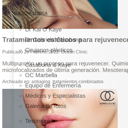
NUESTRA CLÍNICA
Dr Kai O Kaye
Tratamientos estéticos para rejuvenece
Dr Gabriela Casabona
Cirujanos plásticos
Publicado
28 Febrero, 2022
Ocean Clinic
Multipunción un proceso para rejuvenecer. Quimio
Casabona & Kaye
microfocalizados de última generación. Mesotera
OC Marbella
Archivado en:
antiaging
tratamientos combinados
Equipo de Enfermería
Médicos y Especialistas
Galería de fotos
Testimonios