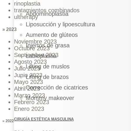
rinoplastia
tratamientos combinados
Abdominoplastia
ultherapy
Liposucción y lipoescultura
» 2023
Aumento de glúteos
Noviembre 2023
Injertos de grasa
Octubre 2023
Septiembre 2023
Labioplastia
Agosto 2023
Lifting de muslos
Julio 2023
Junio 2023
Lifting de brazos
Mayo 2023
Corrección de cicatrices
Abril 2023
Marzo 2023
Mommy makeover
Febrero 2023
Enero 2023
CIRUGÍA ESTÉTICA MASCULINA
» 2022