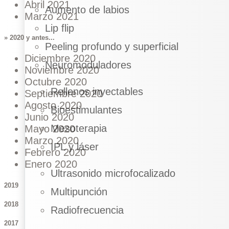
Abril 2021
Aumento de labios
Marzo 2021
Lip flip
» 2020 y antes...
Peeling profundo y superficial
Diciembre 2020
Neuromoduladores
Noviembre 2020
Octubre 2020
Rellenos inyectables
Septiembre 2020
Agosto 2020
Bioestimulantes
Junio 2020
Mesoterapia
Mayo 2020
Marzo 2020
IPL y láser
Febrero 2020
Enero 2020
Ultrasonido microfocalizado
2019
Multipunción
2018
Radiofrecuencia
2017