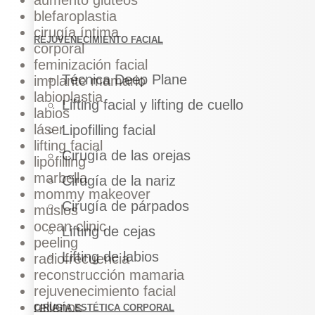
aumento glúteos
blefaroplastia
cirugía íntima
REJUVENECIMIENTO FACIAL
corporal
feminización facial
Técnica Deep Plane
implante mamario
labioplastia
Lifting facial y lifting de cuello
labios
láser
Lipofilling facial
lifting facial
Cirugía de las orejas
lipofilling
marbella
Cirugía de la nariz
mommy makeover
Cirugía de párpados
muslos
ocean clinic
Lifting de cejas
peeling
Lifting de labios
radiofrecuencia
reconstrucción mamaria
rejuvenecimiento facial
rellenos
CIRUGÍA ESTÉTICA CORPORAL