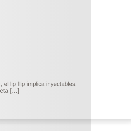
l lip flip implica inyectables,
leta […]