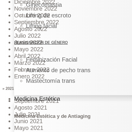
Diciembre 2022
Ginecomastia
Noviembre 2022
Lifting de escroto
Octubre 2022
Septiembre 2022
Lifting facial
Agosto 2022
Julio 2022
Junio 2022
REASIGNACIÓN DE GÉNERO
Mayo 2022
Abril 2022
Feminización Facial
Marzo 2022
Febrero 2022
Aumento de pecho trans
Enero 2022
Mastectomía trans
» 2021
Medicina Estética
Septiembre 2021
Agosto 2021
Julio 2021
Medicina Estética y de Antiaging
Junio 2021
Mayo 2021