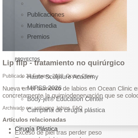
Publicaciones
Multimedia
Premios
PROYECTOS
Lip flip - tratamiento no quirúrgico
Publicado
26 Febrero, 2022
Ocean Clinic
Haute Sculpture Academy
MIPSS 2026
Nueva en el aumento de labios en Ocean Clinic en M
concretamente la quimiodenervación que se coloc
Body-jet® Education Center
Archivado en:
antiaging
labios
FAQ
Campaña de cirugía plástica
Artículos relacionadas
Cirugía Plástica
Exceso de piel tras perder peso