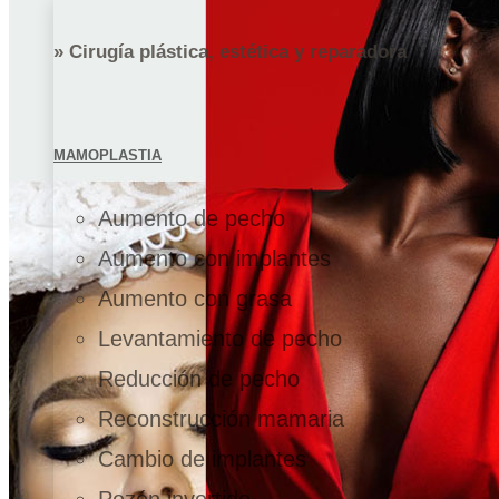
» Cirugía plástica, estética y reparadora
MAMOPLASTIA
Aumento de pecho
Aumento con implantes
Aumento con grasa
Levantamiento de pecho
Reducción de pecho
Reconstrucción mamaria
Cambio de implantes
Pezón invertido