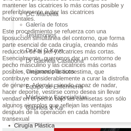
mantener las cicatrices lo más cortas posible y
preferiblemente evitar las cicatrices
OC Marbella
horizontales.
Galería de fotos
Este procedimiento se refuerza con una
Testimonios
liposucción simultánea del contorno, que forma
parte esencial de cada cirugía, creando más
Dr Kai O Kaye
reducción de la piel y cicatrices más cortas.
Esencialmente, queremos dar un contorno de
Dr Gabriela Casabona
pecho masculino y las cicatrices más cortas
Cirujanos plásticos
posibles, mejorando la autoestima, que
contribuye considerablemente a curar la distrofia
de género. Además, siendo capaz de nadar,
Equipo de Enfermería
hacer deporte, vestirse como desea sin llevar
Médicos y Especialistas
vendas en el pecho bajo las camisetas son sólo
algunos ejemplos que reflejan las ventajas
Gabriela & Kai
después de la operación en cada hombre
transexual
Cirugía Plástica