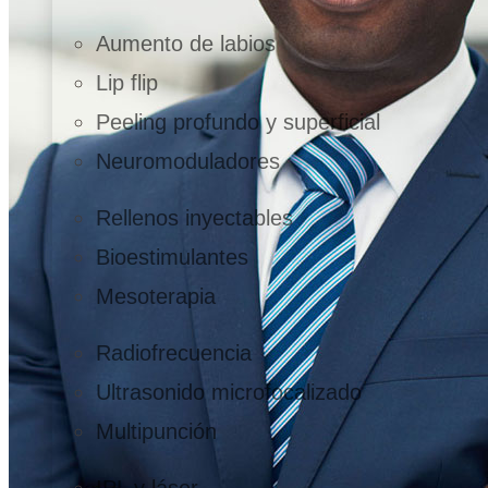
Aumento de labios
Lip flip
Peeling profundo y superficial
Neuromoduladores
Rellenos inyectables
Bioestimulantes
Mesoterapia
Radiofrecuencia
Ultrasonido microfocalizado
Multipunción