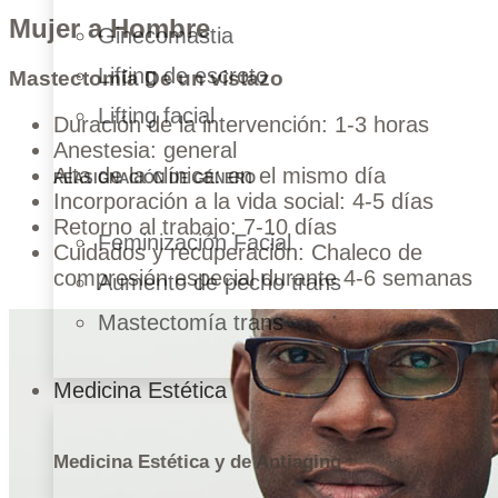
Mujer a Hombre
Ginecomastia
Lifting de escroto
Mastectomía De un vistazo
Lifting facial
Duración de la intervención: 1-3 horas
Anestesia: general
Alta de la clínica: en el mismo día
REASIGNACIÓN DE GÉNERO
Incorporación a la vida social: 4-5 días
Retorno al trabajo: 7-10 días
Feminización Facial
Cuidados y recuperación: Chaleco de
compresión especial durante 4-6 semanas
Aumento de pecho trans
Mastectomía trans
Medicina Estética
Medicina Estética y de Antiaging