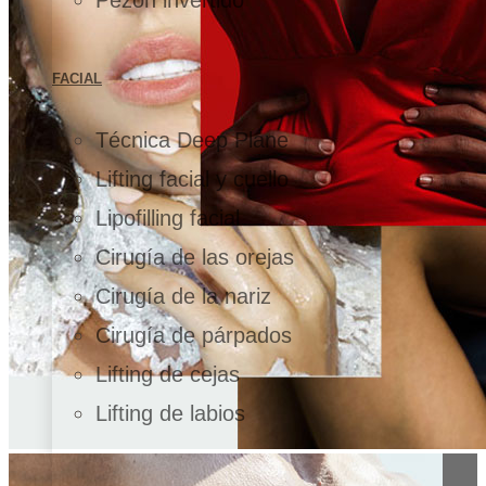
FACIAL
Técnica Deep Plane
Lifting facial y cuello
Lipofilling facial
Cirugía de las orejas
Cirugía de la nariz
Cirugía de párpados
Lifting de cejas
Lifting de labios