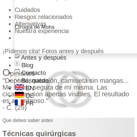
Cuidados
Riesgos relacionados
Alternativas
Cirugía de Mohs
Nuestra experiencia
¡Pídenos cita!
Fotos antes y después
Antes y después
Blog
O
Contacto
piniones
"Deporte, natación, camiseta sin mangas...
Búsqueda
Me siento segura de mí misma. Las
EN
cicatrices son apenas visibles. El resultado
DE
es asombroso."
FR
- C. (25)
Que debes saber antes
Técnicas quirúrgicas