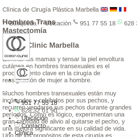
Clínica de Cirugía Plástica Marbella
Hombres Trans
Búsqueda
Ubicación
951 77 55 18
628 
Mastectomía
Ocean Clinic Marbella
Eliminar las mamas y tensar la piel envoltura
cutánea en hombres transexuales es el
procedimiento clave en la cirugía de
reasignación de mujer a hombre.
Muchos hombres transexuales están muy
incómodos y cohibidos por sus pechos, y
951 77 55 18
recurren vendarse sus pechos durante grandes
628 32 01 90
períodos. Como es lógico, experimentan una
Ubicación
gran cantidad de alivio al quitarse el pecho, y
Contacto
una mejora significante en su calidad de vida.
Clínica
Uno de los propósitos de esta cirugía es