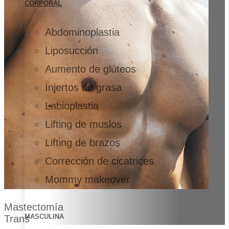
CORPORAL
Abdominoplastia
Liposucción
Aumento de glúteos
Injertos de grasa
Labioplastia
Lifting de muslos
Lifting de brazos
Corrección de cicatrices
Mommy makeover
Mastectomía
MASCULINA
Trans