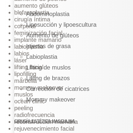
aumento glúteos
blefaroplastia
Abdominoplastia
cirugía íntima
Liposucción y lipoescultura
corporal
feminización facial
Aumento de glúteos
implante mamario
Injertos de grasa
labioplastia
labios
Labioplastia
láser
lifting facial
Lifting de muslos
lipofilling
Lifting de brazos
marbella
mommy makeover
Corrección de cicatrices
muslos
Mommy makeover
ocean clinic
peeling
radiofrecuencia
reconstrucción mamaria
CIRUGÍA ESTÉTICA MASCULINA
rejuvenecimiento facial