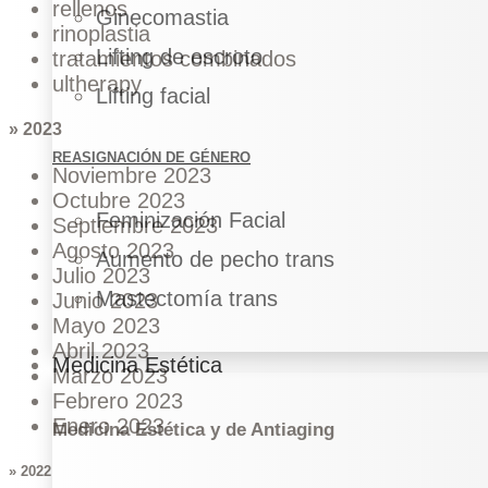
rellenos
Ginecomastia
rinoplastia
Lifting de escroto
tratamientos combinados
ultherapy
Lifting facial
» 2023
REASIGNACIÓN DE GÉNERO
Noviembre 2023
Octubre 2023
Feminización Facial
Septiembre 2023
Agosto 2023
Aumento de pecho trans
Julio 2023
Mastectomía trans
Junio 2023
Mayo 2023
Abril 2023
Medicina Estética
Marzo 2023
Febrero 2023
Enero 2023
Medicina Estética y de Antiaging
» 2022