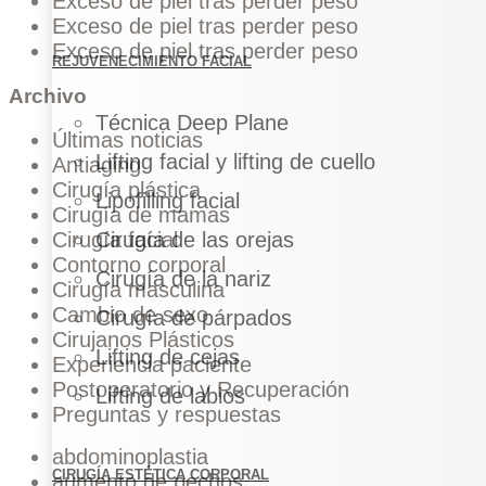
Exceso de piel tras perder peso
Exceso de piel tras perder peso
Exceso de piel tras perder peso
REJUVENECIMIENTO FACIAL
Archivo
Técnica Deep Plane
Últimas noticias
Lifting facial y lifting de cuello
Antiaging
Cirugía plástica
Lipofilling facial
Cirugía de mamas
Cirugía de las orejas
Cirugía facial
Contorno corporal
Cirugía de la nariz
Cirugía masculina
Cambio de sexo
Cirugía de párpados
Cirujanos Plásticos
Lifting de cejas
Experiencia paciente
Postoperatorio y Recuperación
Lifting de labios
Preguntas y respuestas
abdominoplastia
CIRUGÍA ESTÉTICA CORPORAL
aumento de pechos