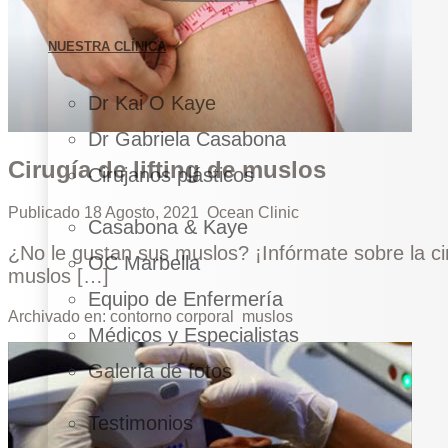
NUESTRA CLÍNICA
Dr Kai O Kaye
Dr Gabriela Casabona
Cirugía de lifting de muslos
Cirujanos plásticos
Publicado
18 Agosto, 2021
Ocean Clinic
Casabona & Kaye
¿No le gustan sus muslos? ¡Infórmate sobre la ciru
OC Marbella
muslos […]
Equipo de Enfermería
Archivado en:
contorno corporal
muslos
Médicos y Especialistas
Galería de fotos
Testimonios