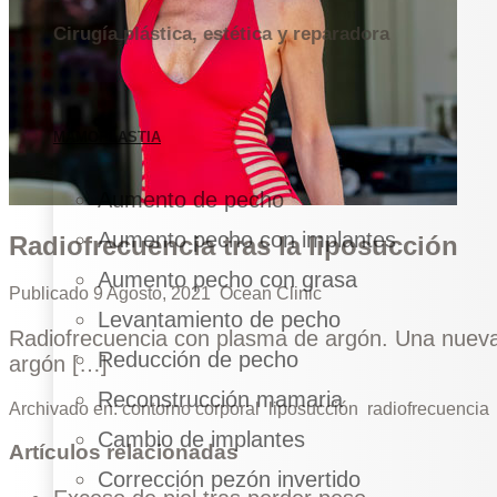
Cirugía plástica, estética y reparadora
MAMOPLASTIA
Aumento de pecho
Aumento pecho con implantes
Radiofrecuencia tras la liposucción
Aumento pecho con grasa
Publicado
9 Agosto, 2021
Ocean Clinic
Levantamiento de pecho
Radiofrecuencia con plasma de argón. Una nueva t
Reducción de pecho
argón […]
Reconstrucción mamaria
Archivado en:
contorno corporal
liposucción
radiofrecuencia
Cambio de implantes
Artículos relacionadas
Corrección pezón invertido