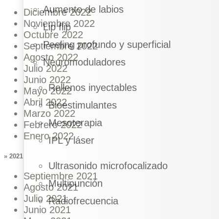
Aumento de labios
Diciembre 2022
Noviembre 2022
Lip flip
Octubre 2022
Peeling profundo y superficial
Septiembre 2022
Agosto 2022
Neuromoduladores
Julio 2022
Junio 2022
Rellenos inyectables
Mayo 2022
Abril 2022
Bioestimulantes
Marzo 2022
Mesoterapia
Febrero 2022
Enero 2022
IPL y láser
» 2021
Ultrasonido microfocalizado
Septiembre 2021
Multipunción
Agosto 2021
Julio 2021
Radiofrecuencia
Junio 2021