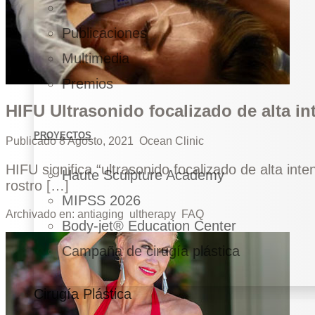
Publicaciones
Multimedia
Premios
HIFU Ultrasonido focalizado de alta i
PROYECTOS
Publicado
8 Agosto, 2021
Ocean Clinic
HIFU significa “ultrasonido focalizado de alta inte
Haute Sculpture Academy
rostro […]
MIPSS 2026
Archivado en:
antiaging
ultherapy
FAQ
Body-jet® Education Center
Campaña de cirugía plástica
Cirugía Plástica