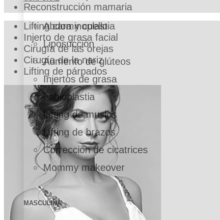
Reconstrucción mamaria
Abdominoplastia
Lifting cara y cuello
Injerto de grasa facial
Liposucción
Cirugía de las orejas
Cirugía de la nariz
Aumento de glúteos
Lifting de párpados
Injertos de grasa
Labioplastia
Lifting de muslos
Lifting de brazos
Corrección de cicatrices
Mommy makeover
MASCULINA