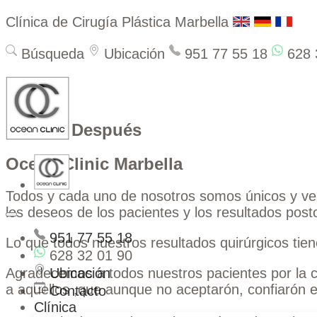
Clínica de Cirugía Plástica Marbella
Búsqueda
Ubicación
951 77 55 18
628 
Antes y Después
Ocean Clinic Marbella
Todos y cada uno de nosotros somos únicos y ve
los deseos de los pacientes y los resultados posto
951 77 55 18
Lo que todos nuestros resultados quirúrgicos tie
628 32 01 90
Agradecemos a todos nuestros pacientes por la c
Ubicación
a aquellos ,que aunque no aceptarón, confiarón 
Contacto
Clínica