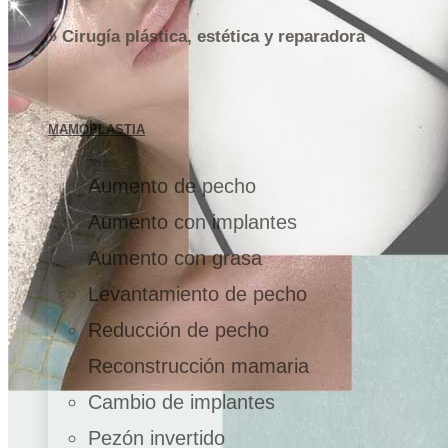
» Cirugía plástica, estética y reparadora
MAMOPLASTIA
Aumento de pecho
Aumento con implantes
Aumento con grasa
Levantamiento de pecho
Reducción de pecho
Reconstrucción mamaria
Cambio de implantes
Pezón invertido