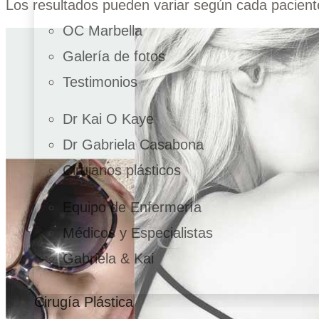
Los resultados pueden variar según cada paciente
OC Marbella
Galería de fotos
Testimonios
Dr Kai O Kaye
Dr Gabriela Casabona
Cirujanos plásticos
Equipo de Enfermería
Médicos y Especialistas
Gabriela & Kai
Cirugía Plástica