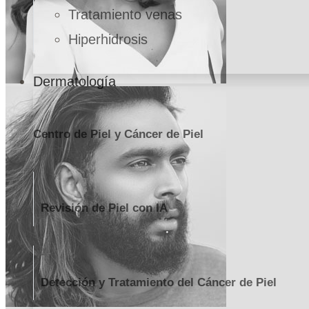
Tratamiento venas
Hiperhidrosis
Dermatología
Centro de Piel y Cáncer de Piel
Revisión de Piel con IA
Detección y Tratamiento del Cáncer de Piel