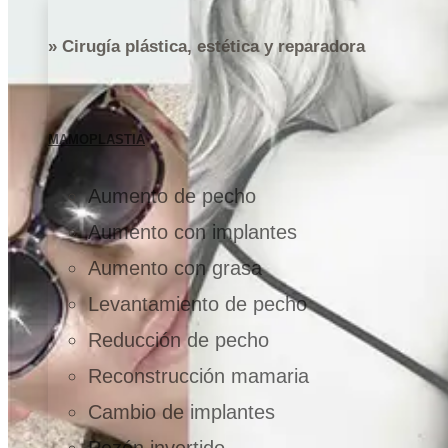
» Cirugía plástica, estética y reparadora
MAMOPLASTIA
Aumento de pecho
Aumento con implantes
Aumento con grasa
Levantamiento de pecho
Reducción de pecho
Reconstrucción mamaria
Cambio de implantes
Pezón invertido