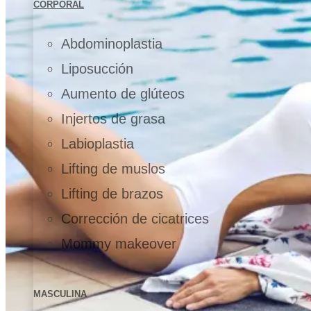
CORPORAL
Abdominoplastia
Liposucción
Aumento de glúteos
Injertos de grasa
Labioplastia
Lifting de muslos
Lifting de brazos
Corrección de cicatrices
Mommy makeover
MASCULINA