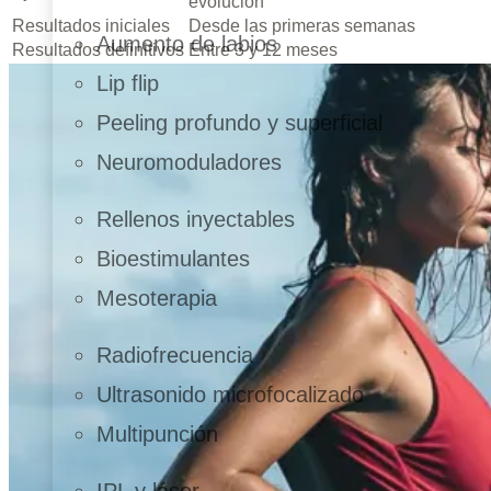
evolución
Resultados iniciales
Desde las primeras semanas
Aumento de labios
Resultados definitivos
Entre 3 y 12 meses
Lip flip
Peeling profundo y superficial
Neuromoduladores
Rellenos inyectables
Bioestimulantes
Mesoterapia
Radiofrecuencia
Ultrasonido microfocalizado
Multipunción