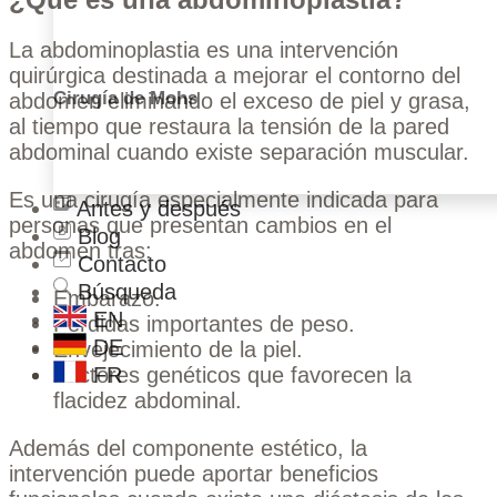
La abdominoplastia es una intervención
quirúrgica destinada a mejorar el contorno del
Cirugía de Mohs
abdomen eliminando el exceso de piel y grasa,
al tiempo que restaura la tensión de la pared
abdominal cuando existe separación muscular.
Es una cirugía especialmente indicada para
Antes y después
personas que presentan cambios en el
Blog
abdomen tras:
Contacto
Búsqueda
Embarazo.
EN
Pérdidas importantes de peso.
DE
Envejecimiento de la piel.
FR
Factores genéticos que favorecen la
flacidez abdominal.
Además del componente estético, la
intervención puede aportar beneficios