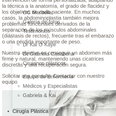
intervención de forma personalizada, adaptando
la técnica a la anatomía, el grado de flacidez y
los objetivos de cada paciente. En muchos
OC Marbella
casos, la abdominoplastia también mejora
Galería de fotos
problemas funcionales derivados de la
separación de los músculos abdominales
Testimonios
(diástasis de rectos), frecuente tras el embarazo
o una pérdida importante de peso.
Dr Kai O Kaye
Nuestro objetivo es conseguir un abdomen más
Dr Gabriela Casabona
firme y natural, manteniendo unas cicatrices
Cirujanos plásticos
discretas y una recuperación segura.
Solicitar una consulta
Contactar con nuestro
Equipo de Enfermería
equipo
Médicos y Especialistas
Gabriela & Kai
Cirugía Plástica