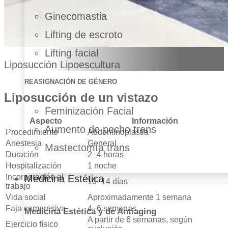
Ginecomastia
Lifting de escroto
Lifting facial
Liposucción Lipoescultura
REASIGNACIÓN DE GÉNERO
Liposucción de un vistazo
Feminización Facial
Aspecto
Información
Aumento de pecho trans
Procedimiento
Abdominoplastia
Anestesia
General
Mastectomía trans
Duración
2–4 horas
Hospitalización
1 noche
Incorporación al
Medicina Estética
10–14 días
trabajo
Vida social
Aproximadamente 1 semana
Faja compresiva
4–6 semanas
Medicina Estética y de Antiaging
A partir de 6 semanas, según
Ejercicio físico