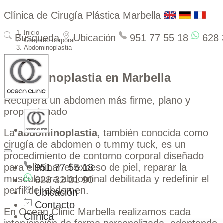
Clínica de Cirugía Plástica Marbella
Inicio
Búsqueda
Ubicación
951 77 55 18
628 
Contorno corporal
Abdominoplastia
Abdominoplastia en Marbella
Recupera un abdomen más firme, plano y
proporcionado
La
abdominoplastia
, también conocida como
cirugía de abdomen o tummy tuck, es un
procedimiento de contorno corporal diseñado
951 77 55 18
para eliminar el exceso de piel, reparar la
musculatura abdominal debilitada y redefinir el
628 32 01 90
perfil del abdomen.
Ubicación
Contacto
En Ocean Clinic Marbella realizamos cada
Clínica