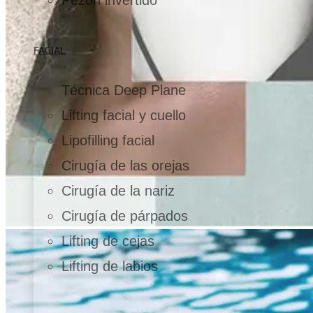
FACIAL
Técnica Deep Plane
Lifting facial y cuello
Lipofilling facial
Cirugía de las orejas
Cirugía de la nariz
Cirugía de párpados
Lifting de cejas
Lifting de labios