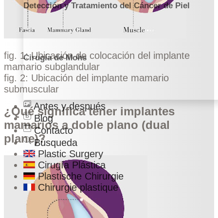
Detección y Tratamiento del Cáncer de Piel
fig. 1: Ubicación de colocación del implante
Cirugía de Mohs
mamario subglandular
fig. 2: Ubicación del implante mamario
submuscular
Antes y después
¿Qué significa tener implantes
Blog
mamarios a doble plano (dual
Contacto
plane)?
Búsqueda
Plastic Surgery
Cirugía Plástica
Plastische Chirurgie
Chirurgie plastique