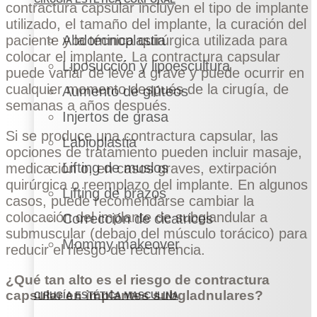
contractura capsular incluyen el tipo de implante
utilizado, el tamaño del implante, la curación del
Abdominoplastia
paciente y la técnica quirúrgica utilizada para
colocar el implante. La contractura capsular
Liposucción y lipoescultura
puede variar de leve a grave y puede ocurrir en
cualquier momento después de la cirugía, de
Aumento de glúteos
semanas a años después.
Injertos de grasa
Si se produce una contractura capsular, las
Labioplastia
opciones de tratamiento pueden incluir masaje,
Lifting de muslos
medicación o, en casos graves, extirpación
quirúrgica o reemplazo del implante. En algunos
Lifting de brazos
casos, puede recomendarse cambiar la
colocación del implante de subglandular a
Corrección de cicatrices
submuscular (debajo del músculo torácico) para
Mommy makeover
reducir el riesgo de recurrencia.
¿Qué tan alto es el riesgo de contractura
capsular en implantes subgladnulares?
CIRUGÍA ESTÉTICA MASCULINA