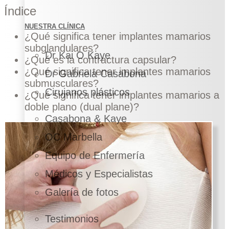
Índice
NUESTRA CLÍNICA
¿Qué significa tener implantes mamarios
subglandulares?
Dr Kai O Kaye
¿Qué es la contractura capsular?
¿Qué significa tener implantes mamarios
Dr Gabriela Casabona
submusculares?
Cirujanos plásticos
¿Qué significa tener implantes mamarios a
doble plano (dual plane)?
Casabona & Kaye
OC Marbella
Equipo de Enfermería
Médicos y Especialistas
Galería de fotos
Testimonios