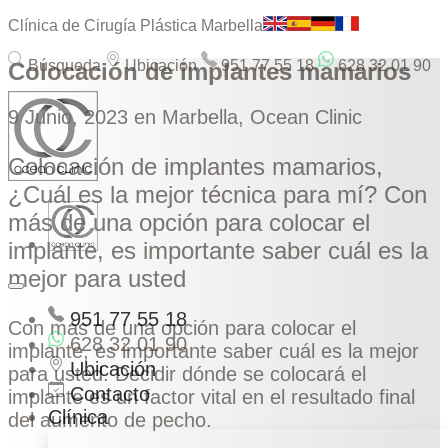
Clínica de Cirugía Plástica Marbella
Búsqueda
Ubicación
951 77 55 18
628 32 01 90
Colocación de implantes mamarios
9 Junio, 2023
en Marbella, Ocean Clinic
Colocación de implantes mamarios,
¿Cuál es la mejor técnica para mí? Con
más de una opción para colocar el
implante, es importante saber cuál es la
mejor para usted
951 77 55 18
Con más de una opción para colocar el
628 32 01 90
implante, es importante saber cuál es la mejor
Ubicación
para usted. Decidir dónde se colocará el
Contacto
implante es un factor vital en el resultado final
Clínica
del aumento de pecho.