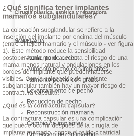
¿Qué significa tener implantes
Cirugía plástica, estética y reparadora
mamarios subglandulares?
La colocación subglandular se refiere a la
inserción del implante por encima del músculo
MAMOPLASTIA
(entre el tejido mamario y el músculo -
ver figura
1
). Este método reduce la sensibilidad
Aumento de pecho
postoperatoria, pero aumenta el riesgo de una
mama menos natural y ondulaciones en los
Aumento pecho con implantes
bordes del implante que pueden hacerse
visibles. Con la colocación del implante
Aumento pecho con grasa
subglandular también hay un mayor riesgo de
Levantamiento de pecho
contractura capsular.
Reducción de pecho
¿Qué es la contractura capsular?
Reconstrucción mamaria
La contractura capsular es una complicación
Cambio de implantes
que puede ocurrir después de la cirugía de
implante mamario, donde el tejido cicatricial
Corrección pezón invertido