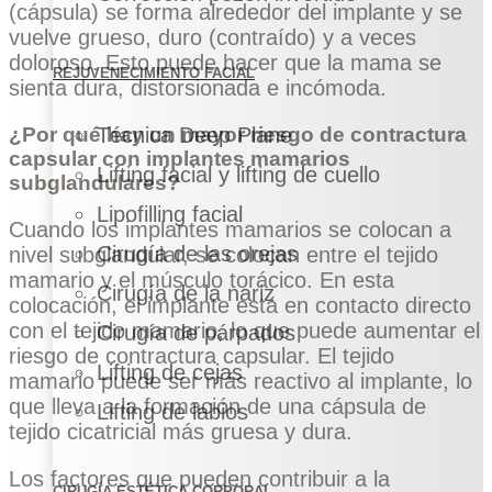
(cápsula) se forma alrededor del implante y se
vuelve grueso, duro (contraído) y a veces
doloroso. Esto puede hacer que la mama se
REJUVENECIMIENTO FACIAL
sienta dura, distorsionada e incómoda.
¿Por qué hay un mayor riesgo de contractura
Técnica Deep Plane
capsular con implantes mamarios
Lifting facial y lifting de cuello
subglandulares?
Lipofilling facial
Cuando los implantes mamarios se colocan a
Cirugía de las orejas
nivel subglandular, se colocan entre el tejido
mamario y el músculo torácico. En esta
Cirugía de la nariz
colocación, el implante está en contacto directo
con el tejido mamario, lo que puede aumentar el
Cirugía de párpados
riesgo de contractura capsular. El tejido
Lifting de cejas
mamario puede ser más reactivo al implante, lo
que lleva a la formación de una cápsula de
Lifting de labios
tejido cicatricial más gruesa y dura.
Los factores que pueden contribuir a la
CIRUGÍA ESTÉTICA CORPORAL