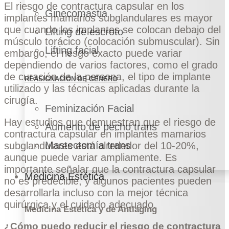
El riesgo de contractura capsular en los
Ginecomastia
implantes mamarios subglandulares es mayor
que cuando los implantes se colocan debajo del
Lifting de escroto
músculo torácico (colocación submuscular). Sin
Lifting facial
embargo, el riesgo exacto puede variar
dependiendo de varios factores, como el grado
de curación de la persona, el tipo de implante
REASIGNACIÓN DE GÉNERO
utilizado y las técnicas aplicadas durante la
cirugía.
Feminización Facial
Hay estudios que demuestran que el riesgo de
Aumento de pecho trans
contractura capsular en implantes mamarios
Mastectomía trans
subglandulares está alrededor del 10-20%,
aunque puede variar ampliamente. Es
importante señalar que la contractura capsular
Medicina Estética
no es predecible, y algunos pacientes pueden
desarrollarla incluso con la mejor técnica
quirúrgica y el cuidado adecuado.
Medicina Estética y de Antiaging
¿Cómo puedo reducir el riesgo de contractura