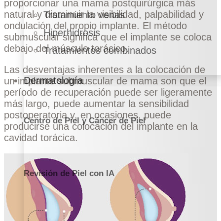
proporcionar una mama postquirúrgica más
natural y disminuir la visibilidad, palpabilidad y
Tratamiento venas
ondulación del propio implante. El método
Hiperhidrosis
submuscular significa que el implante se coloca
debajo del músculo torácico.
Tratamientos combinados
Las desventajas inherentes a la colocación de
Dermatología
un implante submuscular de mama son que el
período de recuperación puede ser ligeramente
más largo, puede aumentar la sensibilidad
postoperatoria y, en ocasiones, puede
Centro de Piel y Cáncer de Piel
producirse una colocación del implante en la
cavidad torácica.
Revisión de Piel con IA