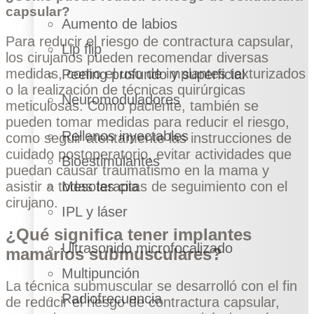
capsular?
Aumento de labios
Para reducir el riesgo de contractura capsular,
Lip flip
los cirujanos pueden recomendar diversas
medidas, como el uso de implantes texturizados
Peeling profundo y superficial
o la realización de técnicas quirúrgicas
Neuromoduladores
meticulosas. Como paciente, también se
pueden tomar medidas para reducir el riesgo,
Rellenos inyectables
como seguir atentamente las instrucciones de
cuidado postoperatorio, evitar actividades que
Bioestimulantes
puedan causar traumatismo en la mama y
Mesoterapia
asistir a todas las citas de seguimiento con el
cirujano.
IPL y láser
¿Qué significa tener implantes
Ultrasonido microfocalizado
mamarios submusculares?
Multipunción
La técnica submuscular se desarrolló con el fin
Radiofrecuencia
de reducir el riesgo de contractura capsular,