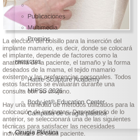
Publicaciones
Multimedia
Premios
La elección del bolsillo para la inserción del
implante mamario, es decir, donde se colocará
el implante, depende de factores como la
anatomía de la paciente, el tamaño y la forma
PROYECTOS
deseados de la mama, el tejido mamario
existente y las preferencias personales. Todos
Haute Sculpture Academy
estos factores se evaluarán durante una
MIPSS 2026
consulta con su cirujano.
Body-jet® Education Center
Hay una variedad de métodos utilizados para la
colocación de implantes. Dependiendo de lo
Campaña de cirugía plástica
anterior, se seleccionará una de las siguientes
técnicas para satisfacer las necesidades
Cirugía Plástica
individuales de cada paciente.