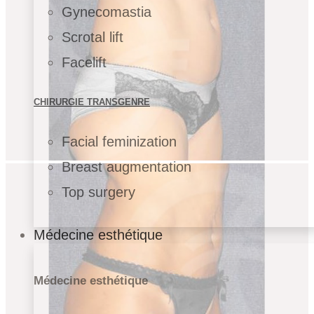
Gynecomastia
Scrotal lift
Facelift
CHIRURGIE TRANSGENRE
Facial feminization
Breast augmentation
Top surgery
Médecine esthétique
Médecine esthétique