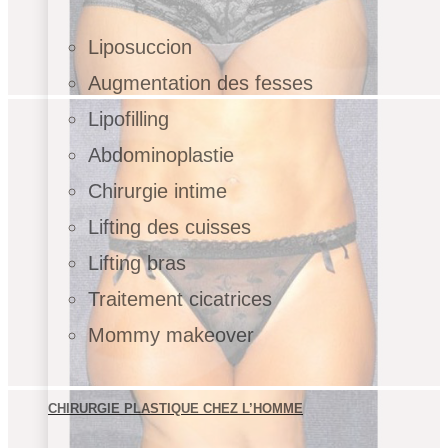
Liposuccion
Augmentation des fesses
Lipofilling
Abdominoplastie
Chirurgie intime
Lifting des cuisses
Lifting bras
Traitement cicatrices
Mommy makeover
CHIRURGIE PLASTIQUE CHEZ L’HOMME