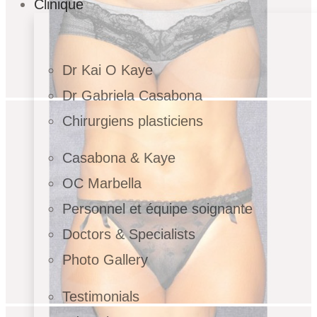
Clinique
Dr Kai O Kaye
Dr Gabriela Casabona
Chirurgiens plasticiens
Casabona & Kaye
OC Marbella
Personnel et équipe soignante
Doctors & Specialists
Photo Gallery
Testimonials