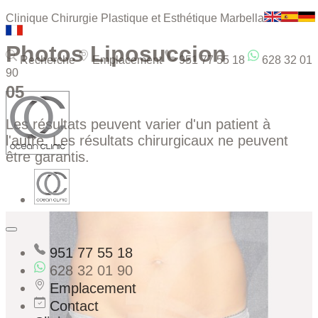
Clinique Chirurgie Plastique et Esthétique Marbella
Photos Liposuccion
Recherche
Emplacement
951 77 55 18
628 32 01
90
05
Les résultats peuvent varier d'un patient à
l'autre. Les résultats chirurgicaux ne peuvent
être garantis.
951 77 55 18
628 32 01 90
Emplacement
Contact