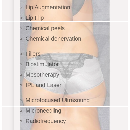
Lip Augmentation
Lip Flip
Chemical peels
Chemical denervation
Fillers
Biostimulator
Mesotherapy
IPL and Laser
Microfocused Ultrasound
Microneedling
Radiofrequency