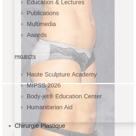
Education & Lectures
Publications
Multimedia
Awards
PROJECTS
Haute Sculpture Academy
MIPSS 2026
Body-jet® Education Center
Humanitarian Aid
Chirurgie Plastique