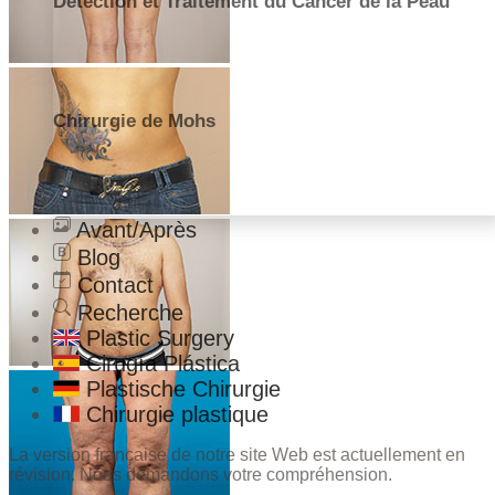
Détection et Traitement du Cancer de la Peau
Chirurgie de Mohs
Avant/Après
Blog
Contact
Recherche
Plastic Surgery
Cirugía Plástica
Plastische Chirurgie
Chirurgie plastique
La version française de notre site Web est actuellement en
révision. Nous demandons votre compréhension.