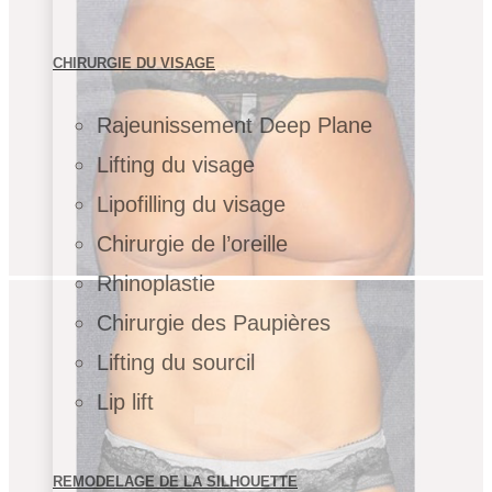
CHIRURGIE DU VISAGE
Rajeunissement Deep Plane
Lifting du visage
Lipofilling du visage
Chirurgie de l’oreille
Rhinoplastie
Chirurgie des Paupières
Lifting du sourcil
Lip lift
REMODELAGE DE LA SILHOUETTE