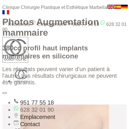
Clinique Chirurgie Plastique et Esthétique Marbella
Photos Augmentation
Recherche
Emplacement
951 77 55 18
628 32 01
90
mammaire
380cc profil haut implants
mammaires en silicone
Les résultats peuvent varier d'un patient à
l'autre. Les résultats chirurgicaux ne peuvent
être garantis.
951 77 55 18
628 32 01 90
Emplacement
Contact