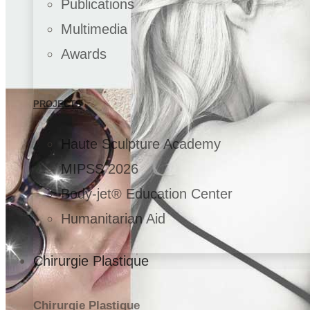
Publications
Multimedia
Awards
PROJECTS
Haute Sculpture Academy
MIPSS 2026
Body-jet® Education Center
Humanitarian Aid
Chirurgie Plastique
Chirurgie Plastique