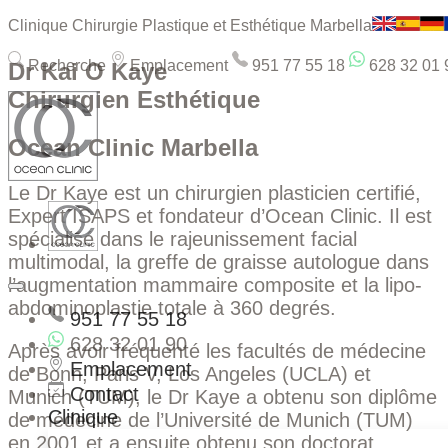
Clinique Chirurgie Plastique et Esthétique Marbella
Recherche
Emplacement
951 77 55 18
628 32 01 
Dr Kai O Kaye
Chirurgien Esthétique
Ocean Clinic Marbella
Le Dr Kaye est un chirurgien plasticien certifié,
Expert ISAPS
et fondateur d’Ocean Clinic. Il est
spécialisé dans le rajeunissement facial
multimodal, la greffe de graisse autologue dans
l’augmentation mammaire composite et la lipo-
abdominoplastie totale à 360 degrés.
951 77 55 18
628 32 01 90
Après avoir fréquenté les facultés de médecine
Emplacement
de Bonn, Paris V, Los Angeles (UCLA) et
Contact
Munich (TUM), le Dr Kaye a obtenu son diplôme
Clinique
de médecine de l’Université de Munich (TUM)
en 2001 et a ensuite obtenu son doctorat