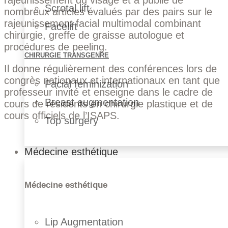
Scrotal lift
nombreux articles évalués par des pairs sur le
rajeunissement facial multimodal combinant
Facelift
chirurgie, greffe de graisse autologue et
procédures de peeling.
CHIRURGIE TRANSGENRE
Il donne régulièrement des conférences lors de
congrès nationaux et internationaux en tant que
Facial feminization
professeur invité et enseigne dans le cadre de
Breast augmentation
cours de résidents en chirurgie plastique et de
cours officiels de l’ISAPS.
Top surgery
Médecine esthétique
Médecine esthétique
Lip Augmentation