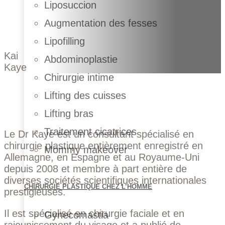
Liposuccion
Augmentation des fesses
Lipofilling
Kai
Abdominoplastie
Kaye
Chirurgie intime
Lifting des cuisses
Lifting bras
Traitement cicatrices
Le Dr Kaye est un consultant spécialisé en
chirurgie plastique entièrement enregistré en
Mommy makeover
Allemagne, en Espagne et au Royaume-Uni
depuis 2008 et membre à part entière de
diverses sociétés scientifiques internationales
CHIRURGIE PLASTIQUE CHEZ L’HOMME
prestigieuses.
Il est spécialisé en chirurgie faciale et en
Gynecomastia
rajeunissement du visage et a publié de