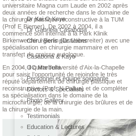
universitaire Magna cum Laude en 2002 après
deux années de recherche dans le domaine de
Dr Kai O Kaye
la chirurgie plastique reconstructive à la TUM
(Prof E Biemer). De 2002 à 2004, il a
Dr Gabriela Casabona
commencé son internat à la Park Klinik
Birkenwerder / Berlin (Dr Ueberreiter) avec une
Chirurgiens plasticiens
spécialisation en chirurgie mammaire et en
transfert de graisse autologue.
Casabona & Kaye
En 2004, il quitte l’université d’Aix-la-Chapelle
OC Marbella
pour saisir l’opportunité de rejoindre le très
Personnel et équipe soignante
réputé département de chirurgie plastique et
reconstructive (Prof. N Pallua) et de compléter
Doctors & Specialists
sa spécialisation dans le domaine de la
Photo Gallery
microchirurgie, de la chirurgie des brûlures et de
la chirurgie de la main.
Testimonials
Education & Lectures