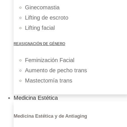
Ginecomastia
Lifting de escroto
Lifting facial
REASIGNACIÓN DE GÉNERO
Feminización Facial
Aumento de pecho trans
Mastectomía trans
Medicina Estética
Aumento de pechos con implantes
Aumento con injerto de grasa
Lifting de pechos
Medicina Estética y de Antiaging
Reducción de pechos