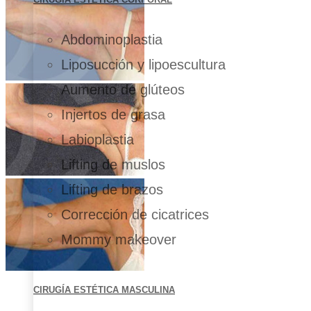
Abdominoplastia
Liposucción y lipoescultura
Aumento de glúteos
Injertos de grasa
Labioplastia
Lifting de muslos
Lifting de brazos
Corrección de cicatrices
Mommy makeover
CIRUGÍA ESTÉTICA MASCULINA