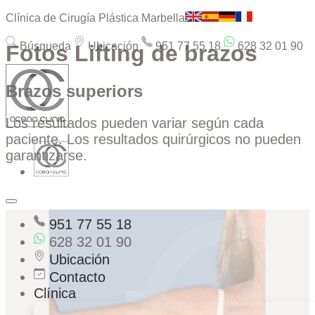
Clínica de Cirugía Plástica Marbella
Búsqueda
Ubicación
951 77 55 18
628 32 01 90
Fotos Lifting de brazos
Brazos superiors
Los resultados pueden variar según cada
paciente. Los resultados quirúrgicos no pueden
garantizarse.
951 77 55 18
628 32 01 90
Ubicación
Contacto
Clínica