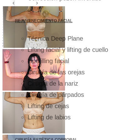
REJUVENECIMIENTO FACIAL
Técnica Deep Plane
Lifting facial y lifting de cuello
Lipofilling facial
Cirugía de las orejas
Cirugía de la nariz
Cirugía de párpados
Lifting de cejas
Lifting de labios
CIRUGÍA ESTÉTICA CORPORAL