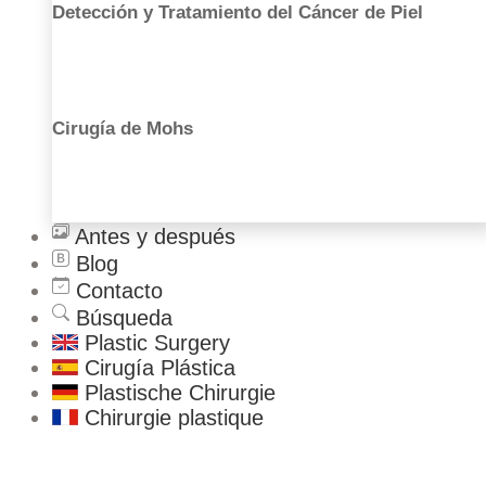
Detección y Tratamiento del Cáncer de Piel
Labioplastia
Lifting de muslos
Lifting de brazos
Estética Masculina
Cirugía de Mohs
Ginecomastia
Liposucción
Cirugía de las orejas
Cirugía de la nariz
Injerto de grasa facial
Antes y después
Blog
Contacto
Búsqueda
Plastic Surgery
Cirugía Plástica
Plastische Chirurgie
Chirurgie plastique