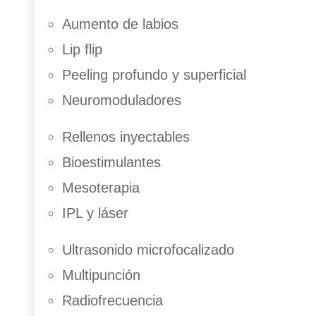
Reconstrucción mamaria
Aumento de labios
Lifting cara y cuello
Lip flip
Injerto de grasa facial
Cirugía de las orejas
Peeling profundo y superficial
Cirugía de la nariz
Lifting de párpados
Neuromoduladores
Rellenos inyectables
Bioestimulantes
Mesoterapia
IPL y láser
Ultrasonido microfocalizado
Multipunción
Radiofrecuencia