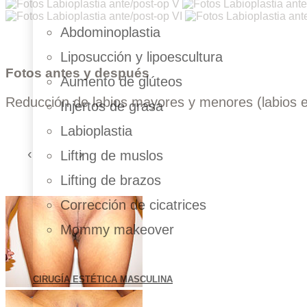
Abdominoplastia
Liposucción y lipoescultura
Fotos antes y después
Aumento de glúteos
Reducción de labios mayores y menores (labios e
Injertos de grasa
Labioplastia
Lifting de muslos
Lifting de brazos
Corrección de cicatrices
Mommy makeover
CIRUGÍA ESTÉTICA MASCULINA