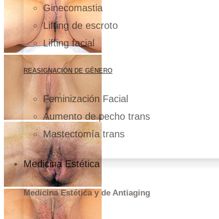
Ginecomastia
Lifting de escroto
Lifting facial
REASIGNACIÓN DE GÉNERO
Feminización Facial
Aumento de pecho trans
Mastectomía trans
Medicina Estética
Medicina Estética y de Antiaging