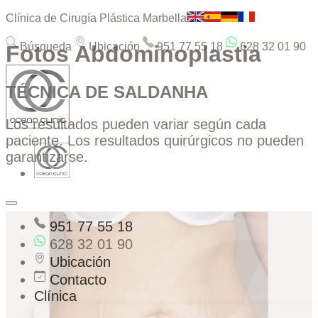
Clínica de Cirugía Plástica Marbella
Búsqueda
Ubicación
951 77 55 18
628 32 01 90
Fotos Abdominoplastia
TÉCNICA DE SALDANHA
Los resultados pueden variar según cada
paciente. Los resultados quirúrgicos no pueden
garantizarse.
951 77 55 18
628 32 01 90
Ubicación
Contacto
Clínica