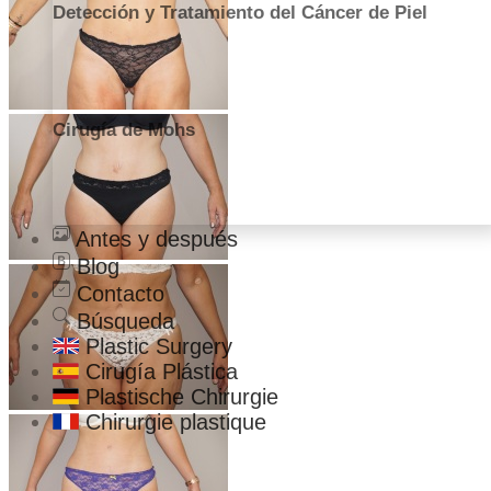
Detección y Tratamiento del Cáncer de Piel
Cirugía de Mohs
Antes y después
Blog
Contacto
Búsqueda
Plastic Surgery
Cirugía Plástica
Plastische Chirurgie
Chirurgie plastique