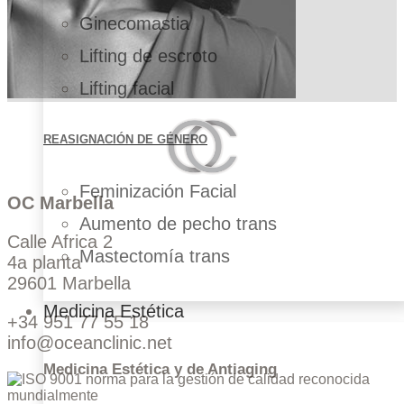
Ginecomastia
Lifting de escroto
Lifting facial
REASIGNACIÓN DE GÉNERO
Feminización Facial
OC Marbella
Aumento de pecho trans
Calle Africa 2
Mastectomía trans
4a planta
29601 Marbella
Medicina Estética
+34 951 77 55 18
info@oceanclinic.net
Medicina Estética y de Antiaging