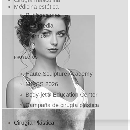
Medicina estética
Publicaciones
Multimedia
Premios
PROYECTOS
Haute Sculpture Academy
MIPSS 2026
Body-jet® Education Center
Campaña de cirugía plástica
Cirugía Plástica