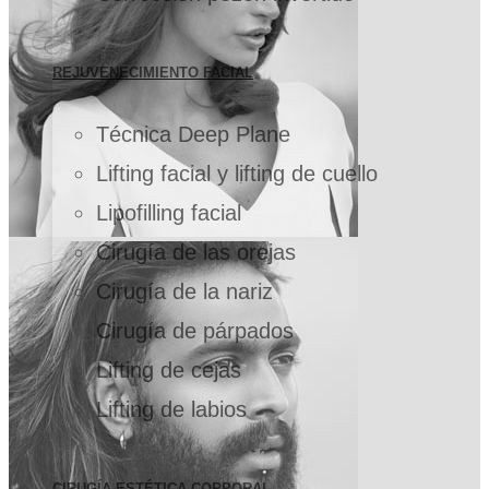
REJUVENECIMIENTO FACIAL
Técnica Deep Plane
Lifting facial y lifting de cuello
Lipofilling facial
Cirugía de las orejas
Cirugía de la nariz
Cirugía de párpados
Lifting de cejas
Lifting de labios
CIRUGÍA ESTÉTICA CORPORAL