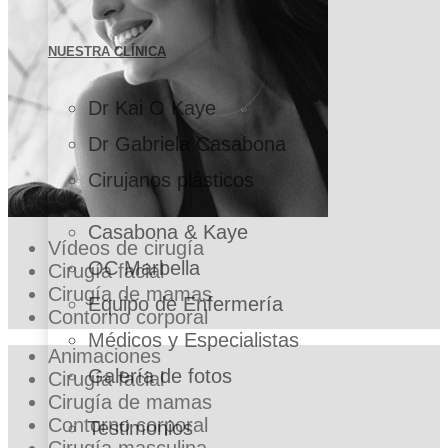
NUESTRA CLÍNICA
Dr Kai O Kaye
Dr Gabriela Casabona
Cirujanos plásticos
Casabona & Kaye
Vídeos de cirugía
OC Marbella
Cirugía facial
Cirugía de mamas
Equipo de Enfermería
Contorno corporal
Médicos y Especialistas
Animaciones
Galería de fotos
Cirugía facial
Cirugía de mamas
Contorno corporal
Testimonios
Cirugía masculina