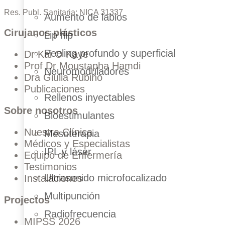
Res. Publ. Sanitaria: NICA 31337
Aumento de labios
Cirujanos plásticos
Lip flip
Peeling profundo y superficial
Dr Kai O Kaye
Prof Dr Moustapha Hamdi
Neuromoduladores
Dra Giulia Rubino
Publicaciones
Rellenos inyectables
Sobre nosotros
Bioestimulantes
Nuestra Clínica
Mesoterapia
Médicos y Especialistas
IPL y láser
Equipo de Enfermería
Testimonios
Ultrasonido microfocalizado
Instalaciones
Multipunción
Projectos
Radiofrecuencia
MIPSS 2026