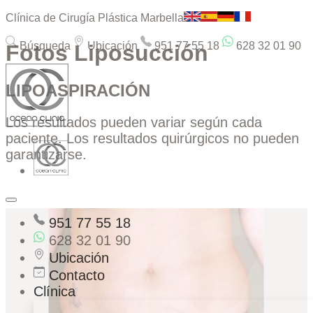
Clínica de Cirugía Plástica Marbella
Búsqueda
Ubicación
951 77 55 18
628 32 01 90
Fotos Liposucción
LIPOASPIRACIÓN
Los resultados pueden variar según cada
paciente. Los resultados quirúrgicos no pueden
garantizarse.
951 77 55 18
628 32 01 90
Ubicación
Contacto
Clínica