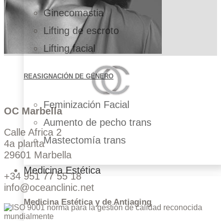
Ginecomastia
Lifting de escroto
Lifting facial
REASIGNACIÓN DE GÉNERO
Feminización Facial
OC Marbella
Aumento de pecho trans
Calle Africa 2
Mastectomía trans
4a planta
29601 Marbella
Medicina Estética
+34 951 77 55 18
info@oceanclinic.net
Medicina Estética y de Antiaging