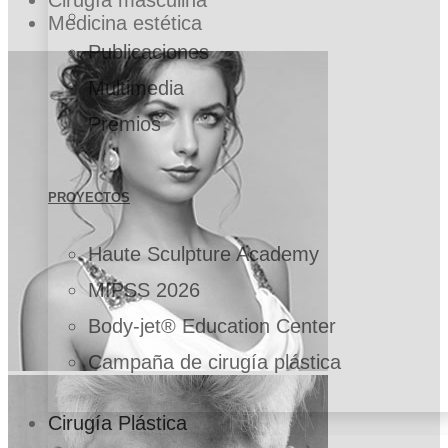
Medicina estética
Publicaciones
Multimedia
Premios
PROYECTOS
Haute Sculpture Academy
MIPSS 2026
Body-jet® Education Center
Campaña de cirugía plástica
Cirugía Plástica