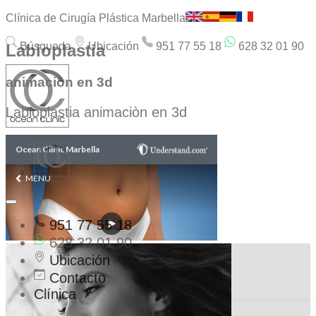
Clínica de Cirugía Plástica Marbella
Búsqueda
Ubicación
951 77 55 18
628 32 01 90
Labioplastia
animaciòn en 3d
Labioplastia animaciòn en 3d
951 77 55 18
628 32 01 90
Ubicación
Contacto
Clínica