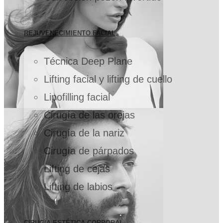
REJUVENECIMIENTO FACIAL
Técnica Deep Plane
Lifting facial y lifting de cuello
Lipofilling facial
Cirugía de las orejas
Cirugía de la nariz
Cirugía de párpados
Lifting de cejas
Lifting de labios
CIRUGÍA ESTÉTICA CORPORAL