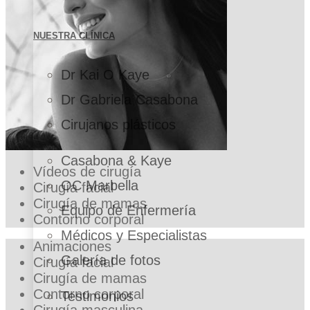
NUESTRA CLÍNICA
Dr Kai O Kaye
Dr Gabriela Casabona
Cirujanos plásticos
Casabona & Kaye
Vídeos de cirugía
OC Marbella
Cirugía facial
Cirugía de mamas
Equipo de Enfermería
Contorno corporal
Médicos y Especialistas
Animaciones
Galería de fotos
Cirugía facial
Cirugía de mamas
Contorno corporal
Testimonios
Cirugía masculina