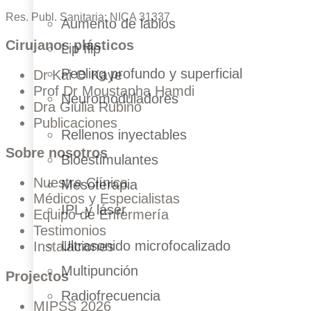
Res. Publ. Sanitaria: NICA 31337
Aumento de labios
Cirujanos plásticos
Lip flip
Peeling profundo y superficial
Dr Kai O Kaye
Prof Dr Moustapha Hamdi
Neuromoduladores
Dra Giulia Rubino
Publicaciones
Rellenos inyectables
Sobre nosotros
Bioestimulantes
Nuestra Clínica
Mesoterapia
Médicos y Especialistas
IPL y láser
Equipo de Enfermería
Testimonios
Ultrasonido microfocalizado
Instalaciones
Multipunción
Projectos
Radiofrecuencia
MIPSS 2026