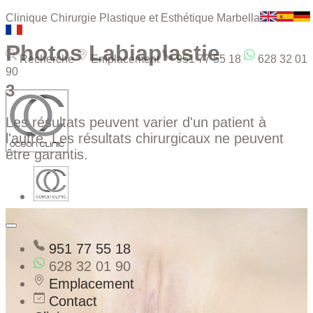
Clinique Chirurgie Plastique et Esthétique Marbella
Photos Labiaplastie
Recherche
Emplacement
951 77 55 18
628 32 01
90
3
Les résultats peuvent varier d'un patient à
l'autre. Les résultats chirurgicaux ne peuvent
être garantis.
951 77 55 18
628 32 01 90
Emplacement
Contact