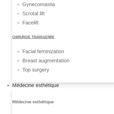
Gynecomastia
Scrotal lift
Facelift
CHIRURGIE TRANSGENRE
Implant mammaire
Facial feminization
Lipofilling mammaire
Lifting mammaire
Breast augmentation
Réduction mammaire
Top surgery
Reconstruction mammaire
Lifting du visage
Médecine esthétique
Lipofilling du visage
Chirurgie de l’oreille
Rhinoplastie
Médecine esthétique
Chirurgie Paupières