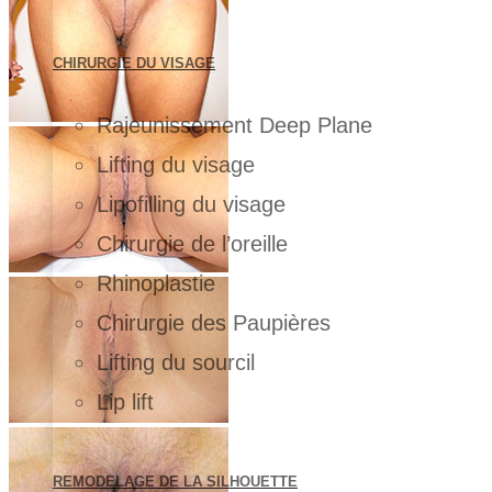
CHIRURGIE DU VISAGE
Rajeunissement Deep Plane
Lifting du visage
Lipofilling du visage
Chirurgie de l’oreille
Rhinoplastie
Chirurgie des Paupières
Lifting du sourcil
Lip lift
REMODELAGE DE LA SILHOUETTE