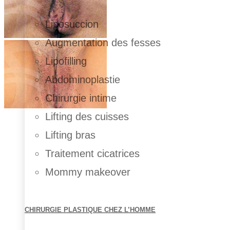
Liposuccion
Augmentation des fesses
Lipofilling
Abdominoplastie
Chirurgie intime
Lifting des cuisses
Lifting bras
Traitement cicatrices
Mommy makeover
CHIRURGIE PLASTIQUE CHEZ L’HOMME