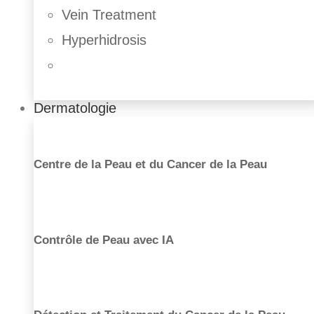
Vein Treatment
Hyperhidrosis
Dermatologie
Liposuccion
Centre de la Peau et du Cancer de la Peau
Augmentation de fesses
Abdominoplastie
Chirurgie intime
Lifting des cuisses
Lifting bras
Contrôle de Peau avec IA
Chirurgie masculine
Gynecomastia
Liposuction
Ear Correction