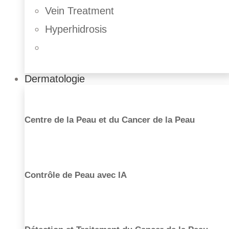
Vein Treatment
Hyperhidrosis
Dermatologie
Liposuccion
Centre de la Peau et du Cancer de la Peau
Augmentation de fesses
Abdominoplastie
Chirurgie intime
Lifting des cuisses
Lifting bras
Contrôle de Peau avec IA
Chirurgie masculine
Gynecomastia
Liposuction
Ear Correction