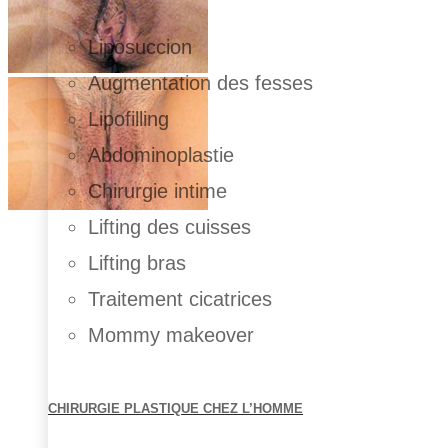
Liposuccion
Augmentation des fesses
Lipofilling
Abdominoplastie
Chirurgie intime
Lifting des cuisses
Lifting bras
Traitement cicatrices
Mommy makeover
CHIRURGIE PLASTIQUE CHEZ L’HOMME