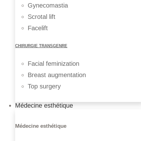
Gynecomastia
Scrotal lift
Facelift
CHIRURGIE TRANSGENRE
Implant mammaire
Facial feminization
Lipofilling mammaire
Lifting mammaire
Breast augmentation
Réduction mammaire
Top surgery
Reconstruction mammaire
Lifting du visage
Médecine esthétique
Lipofilling du visage
Chirurgie de l’oreille
Rhinoplastie
Médecine esthétique
Chirurgie Paupières