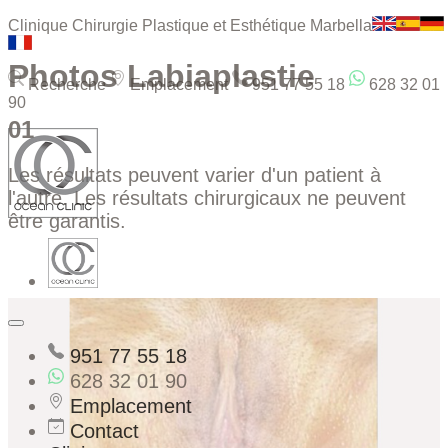
Clinique Chirurgie Plastique et Esthétique Marbella
Photos Labiaplastie
Recherche
Emplacement
951 77 55 18
628 32 01
90
01
Les résultats peuvent varier d'un patient à
l'autre. Les résultats chirurgicaux ne peuvent
être garantis.
951 77 55 18
628 32 01 90
Emplacement
Contact