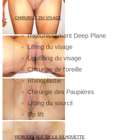
CHIRURGIE DU VISAGE
Rajeunissement Deep Plane
Lifting du visage
Lipofilling du visage
Chirurgie de l’oreille
Rhinoplastie
Chirurgie des Paupières
Lifting du sourcil
Lip lift
REMODELAGE DE LA SILHOUETTE