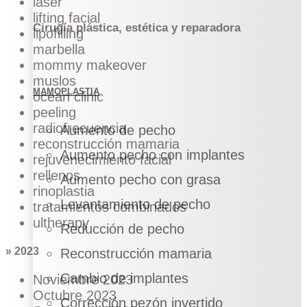
láser
lifting facial
Cirugía plástica, estética y reparadora
lipofilling
marbella
mommy makeover
muslos
MAMOPLASTIA
ocean clinic
peeling
radiofrecuencia
Aumento de pecho
reconstrucción mamaria
Aumento pecho con implantes
rejuvenecimiento facial
rellenos
Aumento pecho con grasa
rinoplastia
Levantamiento de pecho
tratamientos combinados
ultherapy
Reducción de pecho
» 2023
Reconstrucción mamaria
Cambio de implantes
Noviembre 2023
Octubre 2023
Corrección pezón invertido