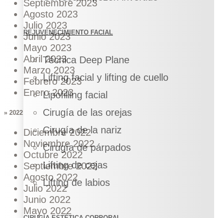
Septiembre 2023
Agosto 2023
Julio 2023
REJUVENECIMIENTO FACIAL
Junio 2023
Mayo 2023
Abril 2023
Técnica Deep Plane
Marzo 2023
Lifting facial y lifting de cuello
Febrero 2023
Enero 2023
Lipofilling facial
Cirugía de las orejas
» 2022
Cirugía de la nariz
Diciembre 2022
Noviembre 2022
Cirugía de párpados
Octubre 2022
Lifting de cejas
Septiembre 2022
Agosto 2022
Lifting de labios
Julio 2022
Junio 2022
Mayo 2022
CIRUGÍA ESTÉTICA CORPORAL