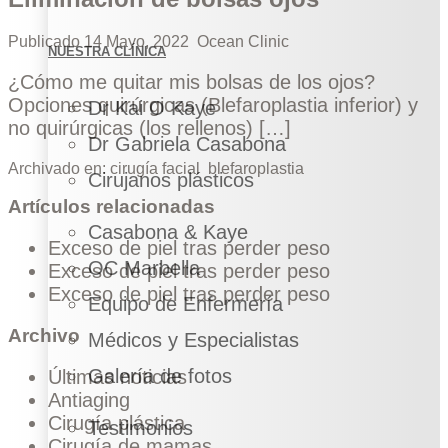
Publicado
14 Mayo, 2022
Ocean Clinic
NUESTRA CLÍNICA
¿Cómo me quitar mis bolsas de los ojos?
Opciones quirúrgicas (Blefaroplastia inferior) y
Dr Kai O Kaye
no quirúrgicas (los rellenos) […]
Dr Gabriela Casabona
Archivado en:
cirugía facial
blefaroplastia
Cirujanos plásticos
Artículos relacionadas
Casabona & Kaye
Exceso de piel tras perder peso
OC Marbella
Exceso de piel tras perder peso
Exceso de piel tras perder peso
Equipo de Enfermería
Archivo
Médicos y Especialistas
Galería de fotos
Últimas noticias
Antiaging
Cirugía plástica
Testimonios
Cirugía de mamas