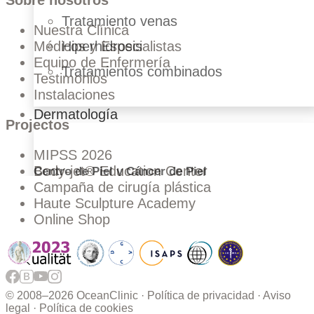
Sobre nosotros
Tratamiento venas
Nuestra Clínica
Hiperhidrosis
Médicos y Especialistas
Equipo de Enfermería
Tratamientos combinados
Testimonios
Instalaciones
Dermatología
Projectos
MIPSS 2026
Body-jet® Education Center
Centro de Piel y Cáncer de Piel
Campaña de cirugía plástica
Haute Sculpture Academy
Online Shop
Revisión de Piel con IA
© 2008–
2026 OceanClinic ·
Política de privacidad
·
Aviso
legal
·
Política de cookies