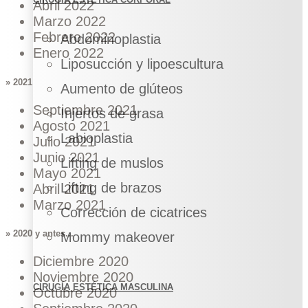
Abril 2022
Marzo 2022
Febrero 2022
Abdominoplastia
Enero 2022
Liposucción y lipoescultura
» 2021
Aumento de glúteos
Septiembre 2021
Injertos de grasa
Agosto 2021
Labioplastia
Julio 2021
Junio 2021
Lifting de muslos
Mayo 2021
Lifting de brazos
Abril 2021
Marzo 2021
Corrección de cicatrices
» 2020 y antes...
Mommy makeover
Diciembre 2020
Noviembre 2020
CIRUGÍA ESTÉTICA MASCULINA
Octubre 2020