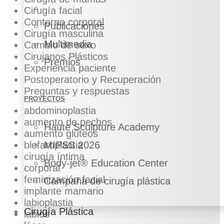
Cirugía facial
Contorno corporal
Publicaciones
Cirugía masculina
Multimedia
Cambio de sexo
Cirujanos Plásticos
Premios
Experiencia paciente
Postoperatorio y Recuperación
Preguntas y respuestas
PROYECTOS
abdominoplastia
aumento de pechos
Haute Sculpture Academy
aumento glúteos
blefaroplastia
MIPSS 2026
cirugía íntima
Body-jet® Education Center
corporal
feminización facial
Campaña de cirugía plástica
implante mamario
labioplastia
Cirugía Plástica
labios