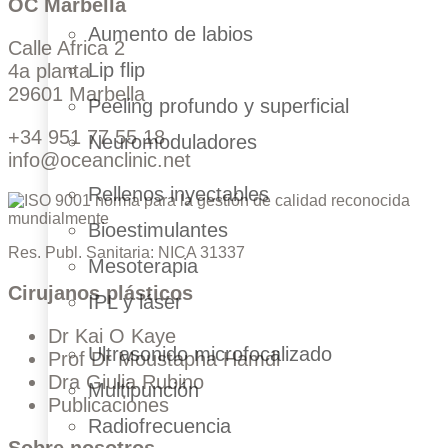
OC Marbella
Aumento de labios
Calle Africa 2
Lip flip
4a planta
29601 Marbella
Peeling profundo y superficial
+34 951 77 55 18
Neuromoduladores
info@oceanclinic.net
Rellenos inyectables
Bioestimulantes
Res. Publ. Sanitaria: NICA 31337
Mesoterapia
Cirujanos plásticos
IPL y láser
Dr Kai O Kaye
Ultrasonido microfocalizado
Prof Dr Moustapha Hamdi
Dra Giulia Rubino
Multipunción
Publicaciones
Radiofrecuencia