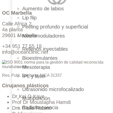
Aumento de labios
OC Marbella
Lip flip
Calle Africa 2
Peeling profundo y superficial
4a planta
29601 Marbella
Neuromoduladores
+34 951 77 55 18
Rellenos inyectables
info@oceanclinic.net
Bioestimulantes
Mesoterapia
Res. Publ. Sanitaria: NICA 31337
IPL y láser
Cirujanos plásticos
Ultrasonido microfocalizado
Dr Kai O Kaye
Multipunción
Prof Dr Moustapha Hamdi
Radiofrecuencia
Dra Giulia Rubino