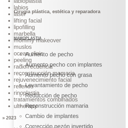
labioplastia
labios
Cirugía plástica, estética y reparadora
láser
lifting facial
lipofilling
marbella
MAMOPLASTIA
mommy makeover
muslos
ocean clinic
Aumento de pecho
peeling
Aumento pecho con implantes
radiofrecuencia
reconstrucción mamaria
Aumento pecho con grasa
rejuvenecimiento facial
Levantamiento de pecho
rellenos
rinoplastia
Reducción de pecho
tratamientos combinados
Reconstrucción mamaria
ultherapy
Cambio de implantes
» 2023
Corrección pezón invertido