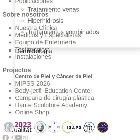
Publicaciones
Tratamiento venas
Sobre nosotros
Hiperhidrosis
Nuestra Clínica
Tratamientos combinados
Médicos y Especialistas
Equipo de Enfermería
Testimonios
Dermatología
Instalaciones
Projectos
Centro de Piel y Cáncer de Piel
MIPSS 2026
Body-jet® Education Center
Campaña de cirugía plástica
Haute Sculpture Academy
Revisión de Piel con IA
Online Shop