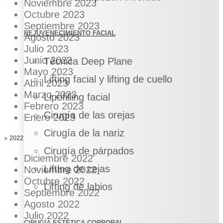
Noviembre 2023
Octubre 2023
Septiembre 2023
REJUVENECIMIENTO FACIAL
Agosto 2023
Julio 2023
Junio 2023
Técnica Deep Plane
Mayo 2023
Lifting facial y lifting de cuello
Abril 2023
Marzo 2023
Lipofilling facial
Febrero 2023
Cirugía de las orejas
Enero 2023
Cirugía de la nariz
» 2022
Cirugía de párpados
Diciembre 2022
Lifting de cejas
Noviembre 2022
Octubre 2022
Lifting de labios
Septiembre 2022
Agosto 2022
Julio 2022
CIRUGÍA ESTÉTICA CORPORAL