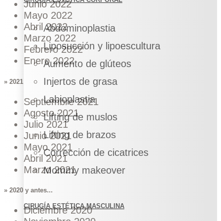
Junio 2022
Mayo 2022
Abril 2022
Abdominoplastia
Marzo 2022
Liposucción y lipoescultura
Febrero 2022
Enero 2022
Aumento de glúteos
Injertos de grasa
» 2021
Labioplastia
Septiembre 2021
Agosto 2021
Lifting de muslos
Julio 2021
Lifting de brazos
Junio 2021
Mayo 2021
Corrección de cicatrices
Abril 2021
Marzo 2021
Mommy makeover
» 2020 y antes...
CIRUGÍA ESTÉTICA MASCULINA
Diciembre 2020