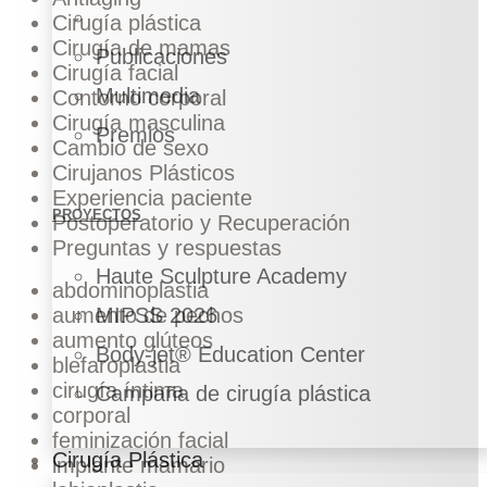
Cirugía plástica
Cirugía de mamas
Publicaciones
Cirugía facial
Multimedia
Contorno corporal
Cirugía masculina
Premios
Cambio de sexo
Cirujanos Plásticos
Experiencia paciente
PROYECTOS
Postoperatorio y Recuperación
Preguntas y respuestas
Haute Sculpture Academy
abdominoplastia
aumento de pechos
MIPSS 2026
aumento glúteos
Body-jet® Education Center
blefaroplastia
cirugía íntima
Campaña de cirugía plástica
corporal
feminización facial
Cirugía Plástica
implante mamario