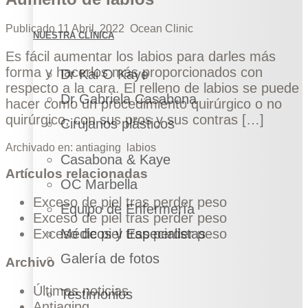
Publicado
11 Abril, 2022
Ocean Clinic
NUESTRA CLÍNICA
Es fácil aumentar los labios para darles más
forma y hacerlos más proporcionados con
Dr Kai O Kaye
respecto a la cara. El relleno de labios se puede
Dr Gabriela Casabona
hacer como un procedimiento quirúrgico o no
quirúrgico, con sus pros y sus contras […]
Cirujanos plásticos
Archivado en:
antiaging
labios
Casabona & Kaye
Artículos relacionadas
OC Marbella
Exceso de piel tras perder peso
Equipo de Enfermería
Exceso de piel tras perder peso
Exceso de piel tras perder peso
Médicos y Especialistas
Galería de fotos
Archivo
Últimas noticias
Testimonios
Antiaging