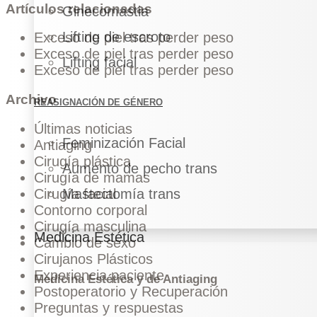
Artículos relacionadas
Ginecomastia
Lifting de escroto
Exceso de piel tras perder peso
Exceso de piel tras perder peso
Lifting facial
Exceso de piel tras perder peso
Archivo
REASIGNACIÓN DE GÉNERO
Últimas noticias
Feminización Facial
Antiaging
Cirugía plástica
Aumento de pecho trans
Cirugía de mamas
Mastectomía trans
Cirugía facial
Contorno corporal
Cirugía masculina
Medicina Estética
Cambio de sexo
Cirujanos Plásticos
Experiencia paciente
Medicina Estética y de Antiaging
Postoperatorio y Recuperación
Preguntas y respuestas