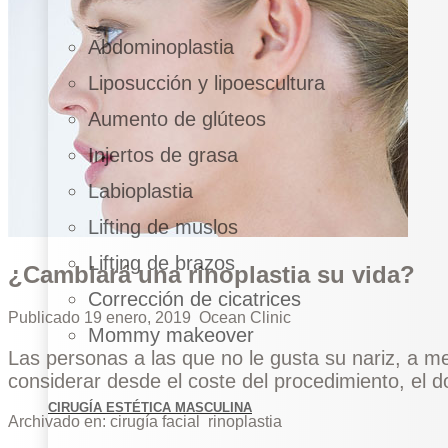
Abdominoplastia
Liposucción y lipoescultura
Aumento de glúteos
Injertos de grasa
Labioplastia
Lifting de muslos
Lifting de brazos
¿Cambiará una rinoplastia su vida?
Corrección de cicatrices
Publicado
19 enero, 2019
Ocean Clinic
Mommy makeover
Las personas a las que no le gusta su nariz, a m
considerar desde el coste del procedimiento, el dol
CIRUGÍA ESTÉTICA MASCULINA
Archivado en:
cirugía facial
rinoplastia