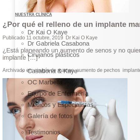
NUESTRA CLÍNICA
¿Por qué el relleno de un implante m
Dr Kai O Kaye
Publicado
11 octubre, 2019
Dr Kai O Kaye
Dr Gabriela Casabona
¿Está planeando un aumento de senos y no quiere
Cirujanos plásticos
implante […]
Archivado en:
cirugía de mamas
aumento de pechos
implant
Casabona & Kaye
OC Marbella
Equipo de Enfermería
Médicos y Especialistas
Galería de fotos
Testimonios