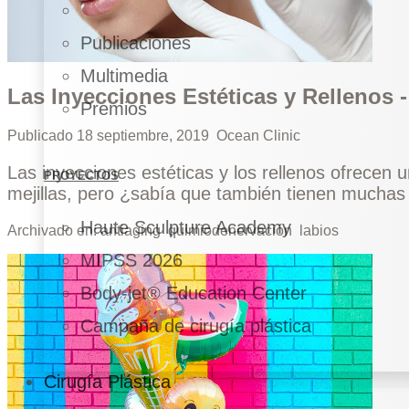
Publicaciones
Multimedia
Las Inyecciones Estéticas y Rellenos 
Premios
Publicado
18 septiembre, 2019
Ocean Clinic
Las inyecciones estéticas y los rellenos ofrecen u
PROYECTOS
mejillas, pero ¿sabía que también tienen muchas 
Haute Sculpture Academy
Archivado en:
antiaging
quimiodenervación
labios
MIPSS 2026
Body-jet® Education Center
Campaña de cirugía plástica
Cirugía Plástica