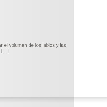
r el volumen de los labios y las
? […]