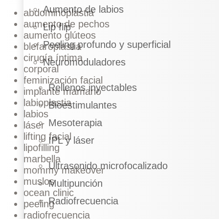
Aumento de labios
abdominoplastia
aumento de pechos
Lip flip
aumento glúteos
Peeling profundo y superficial
blefaroplastia
cirugía íntima
Neuromoduladores
corporal
feminización facial
Rellenos inyectables
implante mamario
labioplastia
Bioestimulantes
labios
Mesoterapia
láser
lifting facial
IPL y láser
lipofilling
marbella
Ultrasonido microfocalizado
mommy makeover
muslos
Multipunción
ocean clinic
Radiofrecuencia
peeling
radiofrecuencia