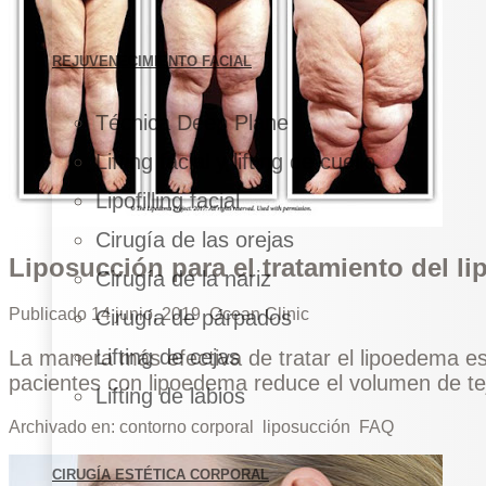
REJUVENECIMIENTO FACIAL
Técnica Deep Plane
Lifting facial y lifting de cuello
Lipofilling facial
Cirugía de las orejas
Liposucción para el tratamiento del l
Cirugía de la nariz
Publicado
14 junio, 2019
Ocean Clinic
Cirugía de párpados
Lifting de cejas
La manera más efectiva de tratar el lipoedema es 
pacientes con lipoedema reduce el volumen de te
Lifting de labios
Archivado en:
contorno corporal
liposucción
FAQ
CIRUGÍA ESTÉTICA CORPORAL