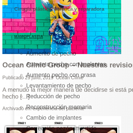
Cirugía plástica, estética y reparadora
MAMOPLASTIA
Aumento de pecho
Aumento pecho con implantes
Ocean Clinic Group – Nuestras revisi
Aumento pecho con grasa
Publicado
29 julio, 2019
Ocean Clinic
Levantamiento de pecho
A menudo la mejor manera de decidirse si está p
Reducción de pecho
hecho […]
Reconstrucción mamaria
Archivado en:
experiencia del paciente
Cambio de implantes
Corrección pezón invertido